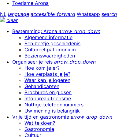
Toerisme Arona
NL
language
accessible_forward
Whatsapp
search
clear
Bestemming: Arona
arrow_drop_down
Algemene informatie
Een beetje geschiedenis
Cultureel patrimonium
Bezienswaardigheden
Organiseer je reis
arrow_drop_down
Hoe kom je er?
Hoe verplaats je je?
Waar kan je logeren
Gehandicapten
Brochures en gidsen
Infobureau toerisme
Nuttige telefoonnummers
Uw mening is belangrijk
Vrije tijd en gastronomie
arrow_drop_down
Wat te doen?
Gastronomie
Cultuur