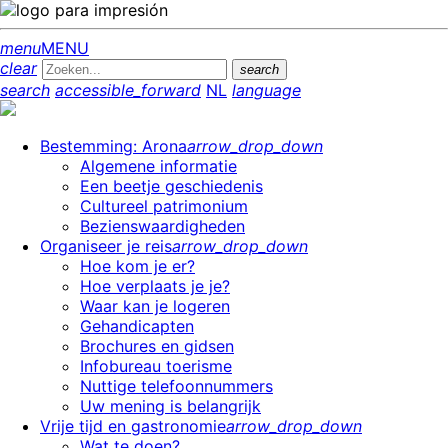
menu
MENU
clear
search
search
accessible_forward
NL
language
Bestemming: Arona
arrow_drop_down
Algemene informatie
Een beetje geschiedenis
Cultureel patrimonium
Bezienswaardigheden
Organiseer je reis
arrow_drop_down
Hoe kom je er?
Hoe verplaats je je?
Waar kan je logeren
Gehandicapten
Brochures en gidsen
Infobureau toerisme
Nuttige telefoonnummers
Uw mening is belangrijk
Vrije tijd en gastronomie
arrow_drop_down
Wat te doen?