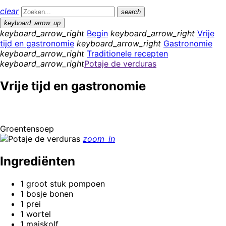
clear
search
keyboard_arrow_up
keyboard_arrow_right
Begin
keyboard_arrow_right
Vrije
tijd en gastronomie
keyboard_arrow_right
Gastronomie
keyboard_arrow_right
Traditionele recepten
keyboard_arrow_right
Potaje de verduras
Vrije tijd en gastronomie
Groentensoep
zoom_in
Ingrediënten
1 groot stuk pompoen
1 bosje bonen
1 prei
1 wortel
1 maiskolf