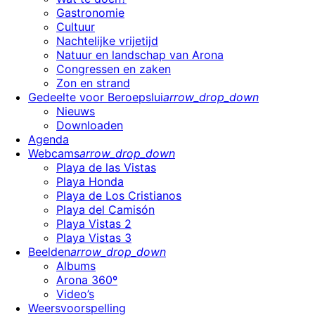
Gastronomie
Cultuur
Nachtelijke vrijetijd
Natuur en landschap van Arona
Congressen en zaken
Zon en strand
Gedeelte voor Beroepslui
arrow_drop_down
Nieuws
Downloaden
Agenda
Webcams
arrow_drop_down
Playa de las Vistas
Playa Honda
Playa de Los Cristianos
Playa del Camisón
Playa Vistas 2
Playa Vistas 3
Beelden
arrow_drop_down
Albums
Arona 360º
Video’s
Weersvoorspelling