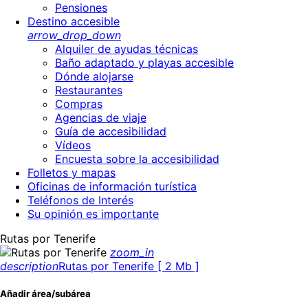
Pensiones
Destino accesible
arrow_drop_down
Alquiler de ayudas técnicas
Baño adaptado y playas accesible
Dónde alojarse
Restaurantes
Compras
Agencias de viaje
Guía de accesibilidad
Vídeos
Encuesta sobre la accesibilidad
Folletos y mapas
Oficinas de información turística
Teléfonos de Interés
Su opinión es importante
Rutas por Tenerife
zoom_in
description
Rutas por Tenerife [ 2 Mb ]
Añadir área/subárea