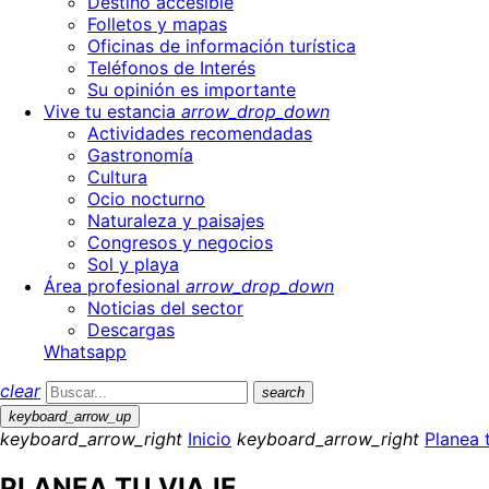
Destino accesible
Folletos y mapas
Oficinas de información turística
Teléfonos de Interés
Su opinión es importante
Vive tu estancia
arrow_drop_down
Actividades recomendadas
Gastronomía
Cultura
Ocio nocturno
Naturaleza y paisajes
Congresos y negocios
Sol y playa
Área profesional
arrow_drop_down
Noticias del sector
Descargas
Whatsapp
clear
search
keyboard_arrow_up
keyboard_arrow_right
Inicio
keyboard_arrow_right
Planea t
PLANEA TU VIAJE