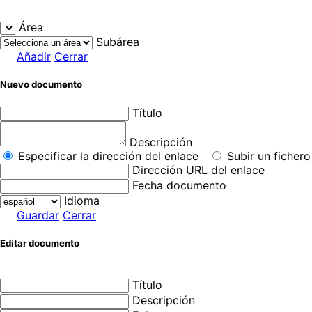
Área
Subárea
Añadir
Cerrar
Nuevo documento
Título
Descripción
Especificar la dirección del enlace
Subir un fichero
Dirección URL del enlace
Fecha documento
Idioma
Guardar
Cerrar
Editar documento
Título
Descripción