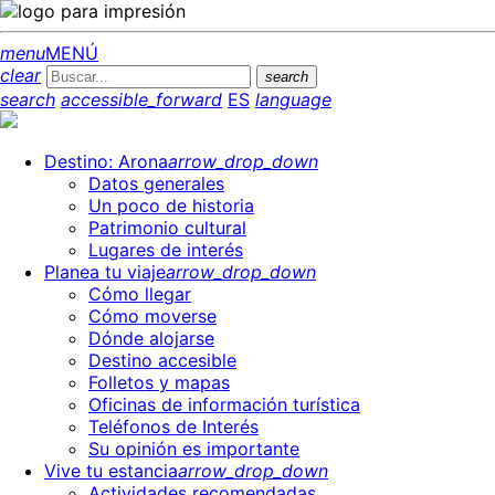
menu
MENÚ
clear
search
search
accessible_forward
ES
language
Destino: Arona
arrow_drop_down
Datos generales
Un poco de historia
Patrimonio cultural
Lugares de interés
Planea tu viaje
arrow_drop_down
Cómo llegar
Cómo moverse
Dónde alojarse
Destino accesible
Folletos y mapas
Oficinas de información turística
Teléfonos de Interés
Su opinión es importante
Vive tu estancia
arrow_drop_down
Actividades recomendadas