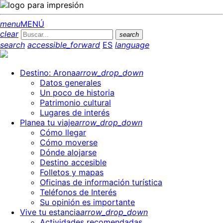
menu
MENÚ
clear
search
search
accessible_forward
ES
language
Destino: Arona
arrow_drop_down
Datos generales
Un poco de historia
Patrimonio cultural
Lugares de interés
Planea tu viaje
arrow_drop_down
Cómo llegar
Cómo moverse
Dónde alojarse
Destino accesible
Folletos y mapas
Oficinas de información turística
Teléfonos de Interés
Su opinión es importante
Vive tu estancia
arrow_drop_down
Actividades recomendadas