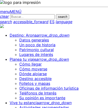
menu
MENÚ
clear
search
search
accessible_forward
ES
language
Destino: Arona
arrow_drop_down
Datos generales
Un poco de historia
Patrimonio cultural
Lugares de interés
Planea tu viaje
arrow_drop_down
Cómo llegar
Cómo moverse
Dónde alojarse
Destino accesible
Folletos y mapas
Oficinas de información turística
Teléfonos de Interés
Su opinión es importante
Vive tu estancia
arrow_drop_down
Actividades recomendadas