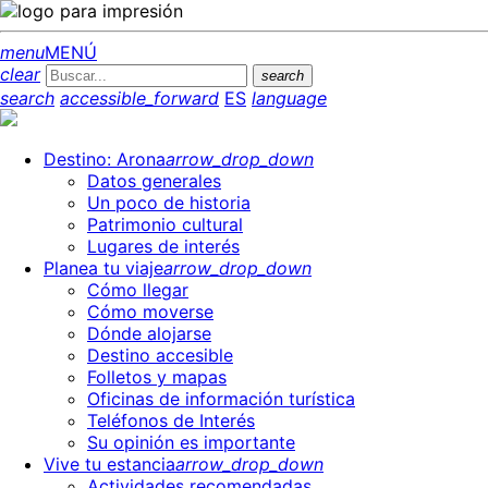
menu
MENÚ
clear
search
search
accessible_forward
ES
language
Destino: Arona
arrow_drop_down
Datos generales
Un poco de historia
Patrimonio cultural
Lugares de interés
Planea tu viaje
arrow_drop_down
Cómo llegar
Cómo moverse
Dónde alojarse
Destino accesible
Folletos y mapas
Oficinas de información turística
Teléfonos de Interés
Su opinión es importante
Vive tu estancia
arrow_drop_down
Actividades recomendadas