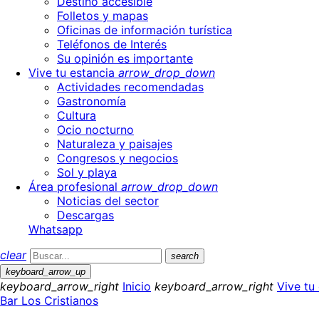
Destino accesible
Folletos y mapas
Oficinas de información turística
Teléfonos de Interés
Su opinión es importante
Vive tu estancia
arrow_drop_down
Actividades recomendadas
Gastronomía
Cultura
Ocio nocturno
Naturaleza y paisajes
Congresos y negocios
Sol y playa
Área profesional
arrow_drop_down
Noticias del sector
Descargas
Whatsapp
clear
search
keyboard_arrow_up
keyboard_arrow_right
Inicio
keyboard_arrow_right
Vive tu
Bar Los Cristianos