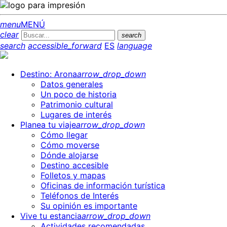
menu
MENÚ
clear
search
search
accessible_forward
ES
language
Destino: Arona
arrow_drop_down
Datos generales
Un poco de historia
Patrimonio cultural
Lugares de interés
Planea tu viaje
arrow_drop_down
Cómo llegar
Cómo moverse
Dónde alojarse
Destino accesible
Folletos y mapas
Oficinas de información turística
Teléfonos de Interés
Su opinión es importante
Vive tu estancia
arrow_drop_down
Actividades recomendadas