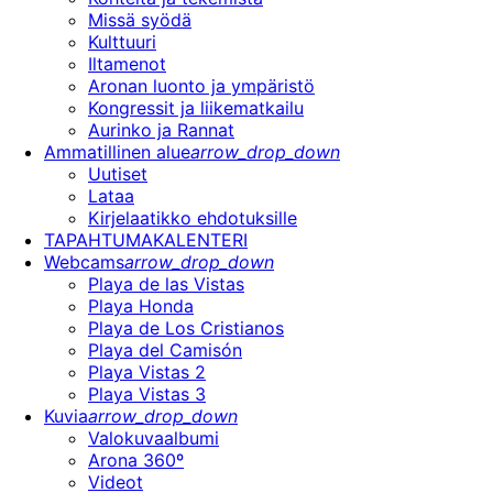
Missä syödä
Kulttuuri
Iltamenot
Aronan luonto ja ympäristö
Kongressit ja liikematkailu
Aurinko ja Rannat
Ammatillinen alue
arrow_drop_down
Uutiset
Lataa
Kirjelaatikko ehdotuksille
TAPAHTUMAKALENTERI
Webcams
arrow_drop_down
Playa de las Vistas
Playa Honda
Playa de Los Cristianos
Playa del Camisón
Playa Vistas 2
Playa Vistas 3
Kuvia
arrow_drop_down
Valokuvaalbumi
Arona 360º
Videot