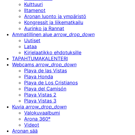
Kulttuuri
Iltamenot
Aronan luonto ja ympäristö
Kongressit ja liikematkailu
Aurinko ja Rannat
Ammatillinen alue
arrow_drop_down
Uutiset
Lataa
Kirjelaatikko ehdotuksille
TAPAHTUMAKALENTERI
Webcams
arrow_drop_down
Playa de las Vistas
Playa Honda
Playa de Los Cristianos
Playa del Camisón
Playa Vistas 2
Playa Vistas 3
Kuvia
arrow_drop_down
Valokuvaalbumi
Arona 360º
Videot
Aronan sää