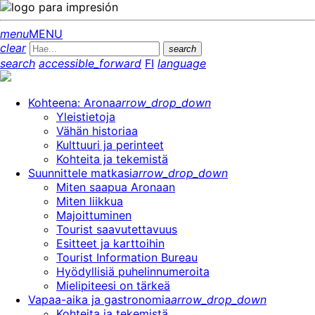
menu
MENU
clear
search
search
accessible_forward
FI
language
Kohteena: Arona
arrow_drop_down
Yleistietoja
Vähän historiaa
Kulttuuri ja perinteet
Kohteita ja tekemistä
Suunnittele matkasi
arrow_drop_down
Miten saapua Aronaan
Miten liikkua
Majoittuminen
Tourist saavutettavuus
Esitteet ja karttoihin
Tourist Information Bureau
Hyödyllisiä puhelinnumeroita
Mielipiteesi on tärkeä
Vapaa-aika ja gastronomia
arrow_drop_down
Kohteita ja tekemistä