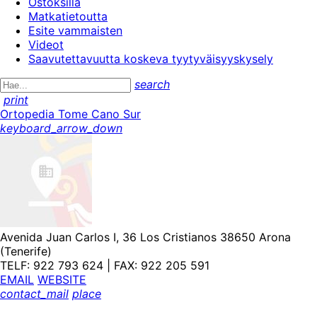
Ostoksilla
Matkatietoutta
Esite vammaisten
Videot
Saavutettavuutta koskeva tyytyväisyyskysely
search
print
Ortopedia Tome Cano Sur
keyboard_arrow_down
Avenida Juan Carlos I, 36 Los Cristianos 38650 Arona
(Tenerife)
TELF: 922 793 624 | FAX: 922 205 591
EMAIL
WEBSITE
contact_mail
place