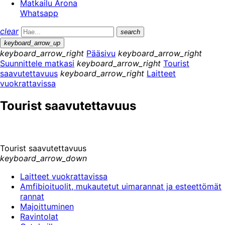
Matkailu Arona
Whatsapp
clear
search
keyboard_arrow_up
keyboard_arrow_right
Pääsivu
keyboard_arrow_right
Suunnittele matkasi
keyboard_arrow_right
Tourist
saavutettavuus
keyboard_arrow_right
Laitteet
vuokrattavissa
Tourist saavutettavuus
Tourist saavutettavuus
keyboard_arrow_down
Laitteet vuokrattavissa
Amfibioituolit, mukautetut uimarannat ja esteettömät
rannat
Majoittuminen
Ravintolat