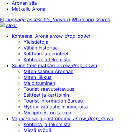
Aronan sää
Matkailu Arona
FI
language
accessible_forward
Whatsapp
search
clear
Kohteena: Arona
arrow_drop_down
Yleistietoja
Vähän historiaa
Kulttuuri ja perinteet
Kohteita ja tekemistä
Suunnittele matkasi
arrow_drop_down
Miten saapua Aronaan
Miten liikkua
Majoittuminen
Tourist saavutettavuus
Esitteet ja karttoihin
Tourist Information Bureau
Hyödyllisiä puhelinnumeroita
Mielipiteesi on tärkeä
Vapaa-aika ja gastronomia
arrow_drop_down
Kohteita ja tekemistä
Missä syödä