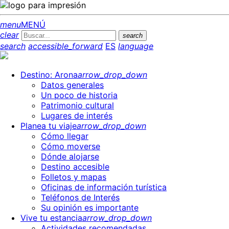
menu
MENÚ
clear
search
search
accessible_forward
ES
language
Destino: Arona
arrow_drop_down
Datos generales
Un poco de historia
Patrimonio cultural
Lugares de interés
Planea tu viaje
arrow_drop_down
Cómo llegar
Cómo moverse
Dónde alojarse
Destino accesible
Folletos y mapas
Oficinas de información turística
Teléfonos de Interés
Su opinión es importante
Vive tu estancia
arrow_drop_down
Actividades recomendadas