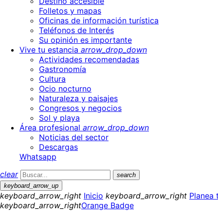
Destino accesible
Folletos y mapas
Oficinas de información turística
Teléfonos de Interés
Su opinión es importante
Vive tu estancia
arrow_drop_down
Actividades recomendadas
Gastronomía
Cultura
Ocio nocturno
Naturaleza y paisajes
Congresos y negocios
Sol y playa
Área profesional
arrow_drop_down
Noticias del sector
Descargas
Whatsapp
clear
search
keyboard_arrow_up
keyboard_arrow_right
Inicio
keyboard_arrow_right
Planea t
keyboard_arrow_right
Orange Badge