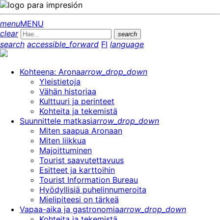
menu
MENU
clear
search
search
accessible_forward
FI
language
Kohteena: Arona
arrow_drop_down
Yleistietoja
Vähän historiaa
Kulttuuri ja perinteet
Kohteita ja tekemistä
Suunnittele matkasi
arrow_drop_down
Miten saapua Aronaan
Miten liikkua
Majoittuminen
Tourist saavutettavuus
Esitteet ja karttoihin
Tourist Information Bureau
Hyödyllisiä puhelinnumeroita
Mielipiteesi on tärkeä
Vapaa-aika ja gastronomia
arrow_drop_down
Kohteita ja tekemistä