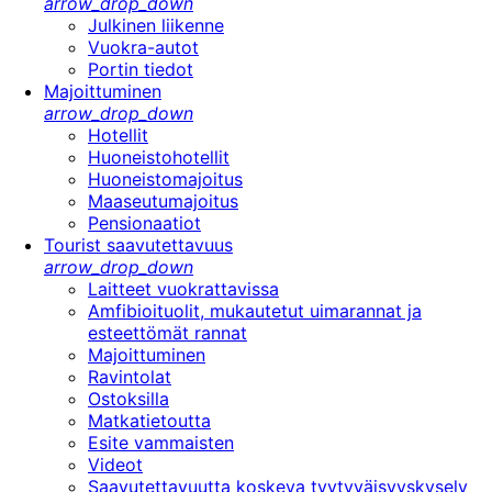
arrow_drop_down
Julkinen liikenne
Vuokra-autot
Portin tiedot
Majoittuminen
arrow_drop_down
Hotellit
Huoneistohotellit
Huoneistomajoitus
Maaseutumajoitus
Pensionaatiot
Tourist saavutettavuus
arrow_drop_down
Laitteet vuokrattavissa
Amfibioituolit, mukautetut uimarannat ja
esteettömät rannat
Majoittuminen
Ravintolat
Ostoksilla
Matkatietoutta
Esite vammaisten
Videot
Saavutettavuutta koskeva tyytyväisyyskysely