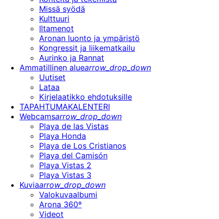
Missä syödä
Kulttuuri
Iltamenot
Aronan luonto ja ympäristö
Kongressit ja liikematkailu
Aurinko ja Rannat
Ammatillinen alue
arrow_drop_down
Uutiset
Lataa
Kirjelaatikko ehdotuksille
TAPAHTUMAKALENTERI
Webcams
arrow_drop_down
Playa de las Vistas
Playa Honda
Playa de Los Cristianos
Playa del Camisón
Playa Vistas 2
Playa Vistas 3
Kuvia
arrow_drop_down
Valokuvaalbumi
Arona 360º
Videot