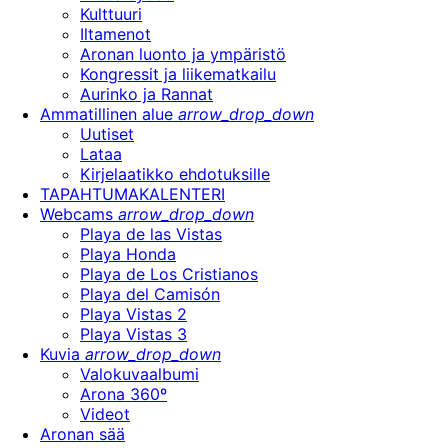
Kulttuuri
Iltamenot
Aronan luonto ja ympäristö
Kongressit ja liikematkailu
Aurinko ja Rannat
Ammatillinen alue
arrow_drop_down
Uutiset
Lataa
Kirjelaatikko ehdotuksille
TAPAHTUMAKALENTERI
Webcams
arrow_drop_down
Playa de las Vistas
Playa Honda
Playa de Los Cristianos
Playa del Camisón
Playa Vistas 2
Playa Vistas 3
Kuvia
arrow_drop_down
Valokuvaalbumi
Arona 360º
Videot
Aronan sää