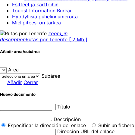
Esitteet ja karttoihin
Tourist Information Bureau
Hyödyllisiä puhelinnumeroita
Mielipiteesi on tärkeä
zoom_in
description
Rutas por Tenerife [ 2 Mb ]
Añadir área/subárea
Área
Subárea
Añadir
Cerrar
Nuevo documento
Título
Descripción
Especificar la dirección del enlace
Subir un fichero
Dirección URL del enlace