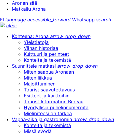
Aronan sää
Matkailu Arona
FI
language
accessible_forward
Whatsapp
search
clear
Kohteena: Arona
arrow_drop_down
Yleistietoja
Vähän historiaa
Kulttuuri ja perinteet
Kohteita ja tekemistä
Suunnittele matkasi
arrow_drop_down
Miten saapua Aronaan
Miten liikkua
Majoittuminen
Tourist saavutettavuus
Esitteet ja karttoihin
Tourist Information Bureau
Hyödyllisiä puhelinnumeroita
Mielipiteesi on tärkeä
Vapaa-aika ja gastronomia
arrow_drop_down
Kohteita ja tekemistä
Missä syödä