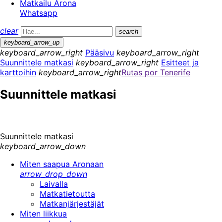
Matkailu Arona
Whatsapp
clear
search
keyboard_arrow_up
keyboard_arrow_right
Pääsivu
keyboard_arrow_right
Suunnittele matkasi
keyboard_arrow_right
Esitteet ja
karttoihin
keyboard_arrow_right
Rutas por Tenerife
Suunnittele matkasi
Suunnittele matkasi
keyboard_arrow_down
Miten saapua Aronaan
arrow_drop_down
Laivalla
Matkatietoutta
Matkanjärjestäjät
Miten liikkua