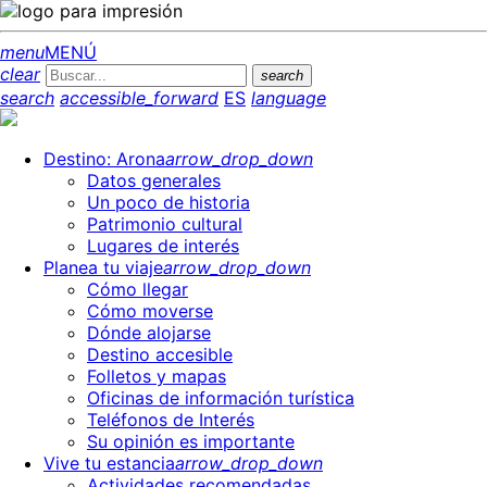
menu
MENÚ
clear
search
search
accessible_forward
ES
language
Destino: Arona
arrow_drop_down
Datos generales
Un poco de historia
Patrimonio cultural
Lugares de interés
Planea tu viaje
arrow_drop_down
Cómo llegar
Cómo moverse
Dónde alojarse
Destino accesible
Folletos y mapas
Oficinas de información turística
Teléfonos de Interés
Su opinión es importante
Vive tu estancia
arrow_drop_down
Actividades recomendadas