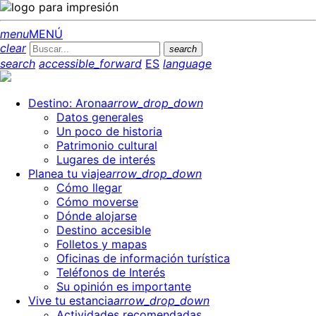
menu
MENÚ
clear
search
search
accessible_forward
ES
language
Destino: Arona
arrow_drop_down
Datos generales
Un poco de historia
Patrimonio cultural
Lugares de interés
Planea tu viaje
arrow_drop_down
Cómo llegar
Cómo moverse
Dónde alojarse
Destino accesible
Folletos y mapas
Oficinas de información turística
Teléfonos de Interés
Su opinión es importante
Vive tu estancia
arrow_drop_down
Actividades recomendadas