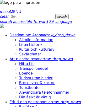
menu
MENU
clear
search
search
accessible_forward
SV
language
Destination: Arona
arrow_drop_down
Allmän information
Liten historik
Kultur och kulturarv
Sevärdheter
Att planera resan
arrow_drop_down
Hitta hit
Transportmedel
Boende
Turism utan hinder
Broschyrer & kartor
Turistkontor
Användbara telefonnummer
Din åsikt är viktig
Fritid och gastronomi
arrow_drop_down
Besöksmål