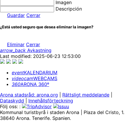
Imagen
Descripción
Guardar
Cerrar
¿Está usted seguro que desea eliminar la imagen?
Eliminar
Cerrar
arrow_back
Avkastning
Last modified: 2025-06-23 12:53:00
event
KALENDARIUM
videocam
WEBCAMS
360
ARONA 360º
Arona stadsråd: arona.org
|
Rättsligt meddelande
|
Dataskydd
|
Innehållsförteckning
Följ oss: :
Kommunal turistbyrå i staden Arona | Plaza del Cristo, 1.
38640 Arona. Tenerife. Spanien.