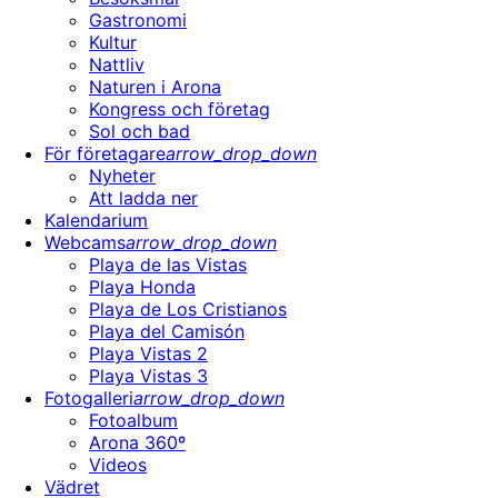
Gastronomi
Kultur
Nattliv
Naturen i Arona
Kongress och företag
Sol och bad
För företagare
arrow_drop_down
Nyheter
Att ladda ner
Kalendarium
Webcams
arrow_drop_down
Playa de las Vistas
Playa Honda
Playa de Los Cristianos
Playa del Camisón
Playa Vistas 2
Playa Vistas 3
Fotogalleri
arrow_drop_down
Fotoalbum
Arona 360º
Videos
Vädret