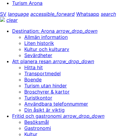
Turism Arona
SV
language
accessible_forward
Whatsapp
search
clear
Destination: Arona
arrow_drop_down
Allmän information
Liten historik
Kultur och kulturarv
Sevärdheter
Att planera resan
arrow_drop_down
Hitta hit
Transportmedel
Boende
Turism utan hinder
Broschyrer & kartor
Turistkontor
Användbara telefonnummer
Din åsikt är viktig
Fritid och gastronomi
arrow_drop_down
Besöksmål
Gastronomi
Kultur