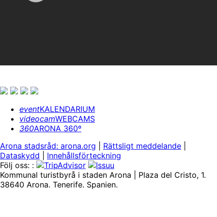
event
KALENDARIUM
videocam
WEBCAMS
360
ARONA 360º
Arona stadsråd: arona.org
|
Rättsligt meddelande
|
Dataskydd
|
Innehållsförteckning
Följ oss: :
Kommunal turistbyrå i staden Arona | Plaza del Cristo, 1.
38640 Arona. Tenerife. Spanien.