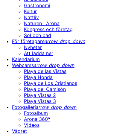
Gastronomi
Kultur
Nattliv
Naturen i Arona
Kongress och företag
Sol och bad
För företagare
arrow_drop_down
Nyheter
Att ladda ner
Kalendarium
Webcams
arrow_drop_down
Playa de las Vistas
Playa Honda
Playa de Los Cristianos
Playa del Camisón
Playa Vistas 2
Playa Vistas 3
Fotogalleri
arrow_drop_down
Fotoalbum
Arona 360º
Videos
Vädret