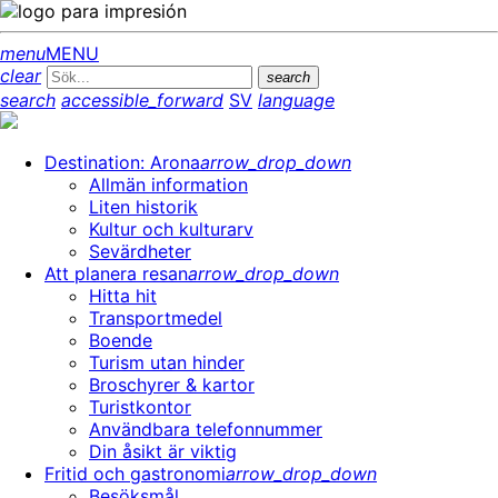
menu
MENU
clear
search
search
accessible_forward
SV
language
Destination: Arona
arrow_drop_down
Allmän information
Liten historik
Kultur och kulturarv
Sevärdheter
Att planera resan
arrow_drop_down
Hitta hit
Transportmedel
Boende
Turism utan hinder
Broschyrer & kartor
Turistkontor
Användbara telefonnummer
Din åsikt är viktig
Fritid och gastronomi
arrow_drop_down
Besöksmål