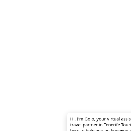
Hi, I’m Goio, your virtual assi
travel partner in Tenerife Tou
here to help you on knowing