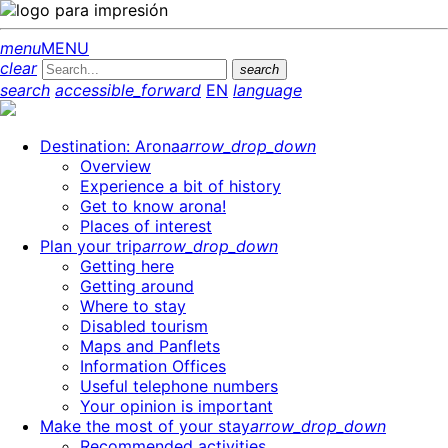
menu
MENU
clear
search
search
accessible_forward
EN
language
Destination: Arona
arrow_drop_down
Overview
Experience a bit of history
Get to know arona!
Places of interest
Plan your trip
arrow_drop_down
Getting here
Getting around
Where to stay
Disabled tourism
Maps and Panflets
Information Offices
Useful telephone numbers
Your opinion is important
Make the most of your stay
arrow_drop_down
Recommended activities