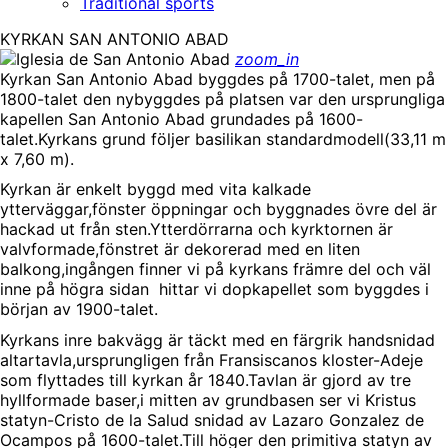
Traditional sports
KYRKAN SAN ANTONIO ABAD
zoom_in
Kyrkan San Antonio Abad byggdes på 1700-talet, men på
1800-talet den nybyggdes på platsen var den ursprungliga
kapellen San Antonio Abad grundades på 1600-
talet.Kyrkans grund följer basilikan standardmodell(33,11 m
x 7,60 m).
Kyrkan är enkelt byggd med vita kalkade
ytterväggar,fönster öppningar och byggnades övre del är
hackad ut från sten.Ytterdörrarna och kyrktornen är
valvformade,fönstret är dekorerad med en liten
balkong,ingången finner vi på kyrkans främre del och väl
inne på högra sidan hittar vi dopkapellet som byggdes i
början av 1900-talet.
Kyrkans inre bakvägg är täckt med en färgrik handsnidad
altartavla,ursprungligen från Fransiscanos kloster-Adeje
som flyttades till kyrkan år 1840.Tavlan är gjord av tre
hyllformade baser,i mitten av grundbasen ser vi Kristus
statyn-Cristo de la Salud snidad av Lazaro Gonzalez de
Ocampos på 1600-talet.Till höger den primitiva statyn av