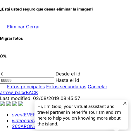
¿Está usted seguro que desea eliminar la imagen?
Eliminar
Cerrar
Migrar fotos
0%
Desde el id
Hasta el id
Fotos principales
Fotos secundarias
Cancelar
arrow_back
BACK
Last modified: 02/08/2019 08:45:57
Hi, I’m Goio, your virtual assistant and
travel partner in Tenerife Tourism and I’m
event
EVENTS CALENDAR
here to help you on knowing more about
videocam
WEBCAMS
the island.
360
ARONA 360º