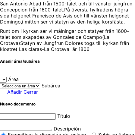
San Antonio Abad från 1500-talet och till vänster jungfrun
Concepcion från 1600-talet.På översta hyllradens högra
sida helgonet Francisco de Asis och till vänster helgonet
Domingo,i mitten ser vi statyn av den heliga korsfästa.
Runt om i kyrkan ser vi målningar och statyer från 1600-
talet som skapades av Gonzales de Ocampo(La
Orotava)Statyn av Jungfrun Dolores togs till kyrkan från
klostret Las claras-La Orotava år 1806
Añadir área/subárea
Área
Subárea
Añadir
Cerrar
Nuevo documento
Título
Descripción
Especificar la dirección del enlace
Subir un fichero