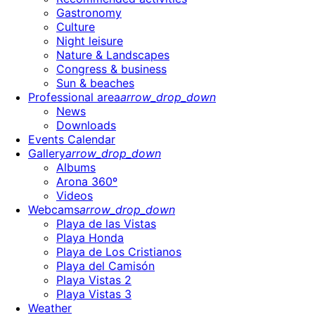
Gastronomy
Culture
Night leisure
Nature & Landscapes
Congress & business
Sun & beaches
Professional area
arrow_drop_down
News
Downloads
Events Calendar
Gallery
arrow_drop_down
Albums
Arona 360º
Videos
Webcams
arrow_drop_down
Playa de las Vistas
Playa Honda
Playa de Los Cristianos
Playa del Camisón
Playa Vistas 2
Playa Vistas 3
Weather