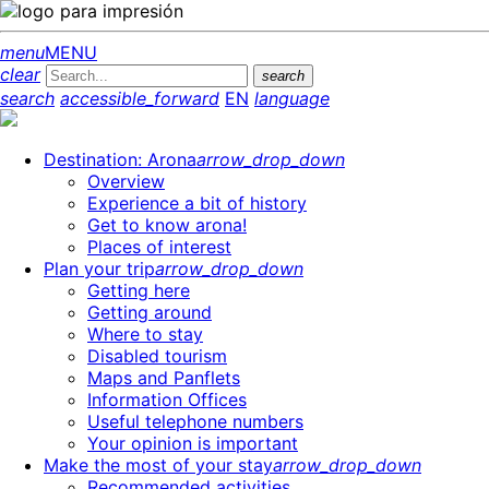
menu
MENU
clear
search
search
accessible_forward
EN
language
Destination: Arona
arrow_drop_down
Overview
Experience a bit of history
Get to know arona!
Places of interest
Plan your trip
arrow_drop_down
Getting here
Getting around
Where to stay
Disabled tourism
Maps and Panflets
Information Offices
Useful telephone numbers
Your opinion is important
Make the most of your stay
arrow_drop_down
Recommended activities