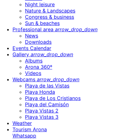
Night leisure
Nature & Landscapes
Congress & business
Sun & beaches
Professional area
arrow_drop_down
News
Downloads
Events Calendar
Gallery
arrow_drop_down
Albums
Arona 360º
Videos
Webcams
arrow_drop_down
Playa de las Vistas
Playa Honda
Playa de Los Cristianos
Playa del Camisón
Playa Vistas 2
Playa Vistas 3
Weather
Tourism Arona
Whatsapp