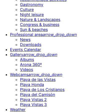
Gastronomy
Culture
Night leisure
Nature & Landscapes
Congress & business
Sun & beaches
Professional area
arrow_drop_down
News
Downloads
Events Calendar
Gallery
arrow_drop_down
Albums
Arona 360º
Videos
Webcams
arrow_drop_down
Playa de las Vistas
Playa Honda
Playa de Los Cristianos
Playa del Camisón
Playa Vistas 2
Playa Vistas 3
Weather