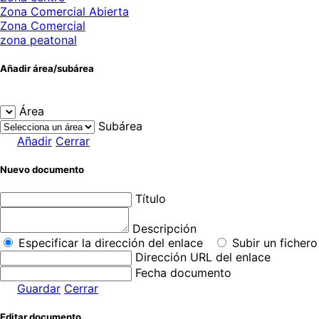
Zona Comercial Abierta
Zona Comercial
zona peatonal
Añadir área/subárea
Área
Subárea
Añadir
Cerrar
Nuevo documento
Título
Descripción
Especificar la dirección del enlace
Subir un fichero
Dirección URL del enlace
Fecha documento
Guardar
Cerrar
Editar documento