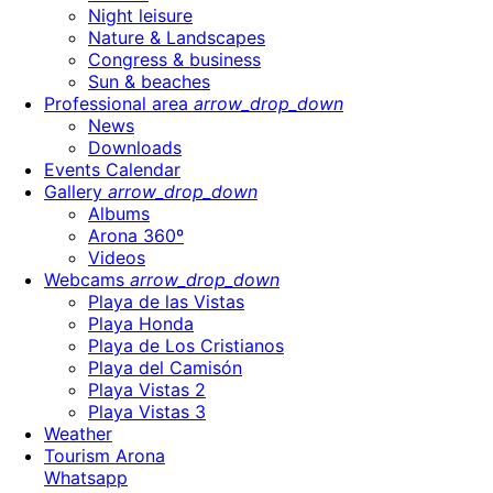
Night leisure
Nature & Landscapes
Congress & business
Sun & beaches
Professional area
arrow_drop_down
News
Downloads
Events Calendar
Gallery
arrow_drop_down
Albums
Arona 360º
Videos
Webcams
arrow_drop_down
Playa de las Vistas
Playa Honda
Playa de Los Cristianos
Playa del Camisón
Playa Vistas 2
Playa Vistas 3
Weather
Tourism Arona
Whatsapp