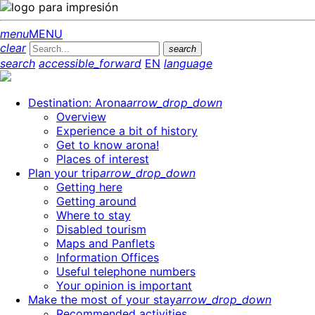
menu
MENU
clear
search
search
accessible_forward
EN
language
Destination: Arona
arrow_drop_down
Overview
Experience a bit of history
Get to know arona!
Places of interest
Plan your trip
arrow_drop_down
Getting here
Getting around
Where to stay
Disabled tourism
Maps and Panflets
Information Offices
Useful telephone numbers
Your opinion is important
Make the most of your stay
arrow_drop_down
Recommended activities