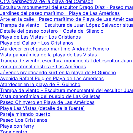
Otra perspectiva de la playa del Camisón
Escultura monumental del escultor Drago Díaz - Paseo ma
Jardines del paseo marítimo - Playa de Las Américas
Arte en la calle - Paseo marítimo de Playa de Las América
Trampa de viento - Escultura de Juan López Salvador situ
Detalle del paseo costero - Costa del Silencio
Playa de Las Vistas - Los Cristianos
Playa del Callao - Los Cristianos
Atardecer en el paseo marítimo Andrade Fumero
Vista panorámica de la playa de Las Vistas
Trampa de viento, escultura monumental del escultor Juan
Zona peatonal costera - Las Américas
Jóvenes practicando surf en la playa de El Guincho
Avenida Rafael Puig en Playa de Las Américas
Atardecer en la playa de El Guincho
Trampa de viento - Escultura monumental del escultor Juan
Vista panorámica del pueblo de Las Galletas
Paseo Chinyero en Playa de Las Américas
Playa Las Vistas (detalle de la fuente)
Pareja mirando puerto
Paseo Los Cristianos
Playa con ferry
Zona centro