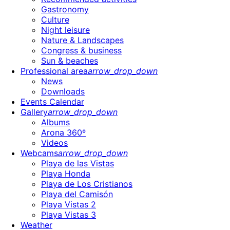
Gastronomy
Culture
Night leisure
Nature & Landscapes
Congress & business
Sun & beaches
Professional area
arrow_drop_down
News
Downloads
Events Calendar
Gallery
arrow_drop_down
Albums
Arona 360º
Videos
Webcams
arrow_drop_down
Playa de las Vistas
Playa Honda
Playa de Los Cristianos
Playa del Camisón
Playa Vistas 2
Playa Vistas 3
Weather