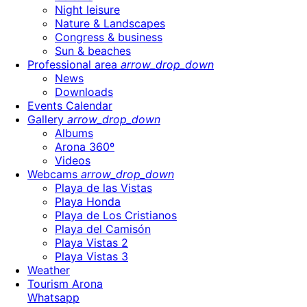
Night leisure
Nature & Landscapes
Congress & business
Sun & beaches
Professional area
arrow_drop_down
News
Downloads
Events Calendar
Gallery
arrow_drop_down
Albums
Arona 360º
Videos
Webcams
arrow_drop_down
Playa de las Vistas
Playa Honda
Playa de Los Cristianos
Playa del Camisón
Playa Vistas 2
Playa Vistas 3
Weather
Tourism Arona
Whatsapp