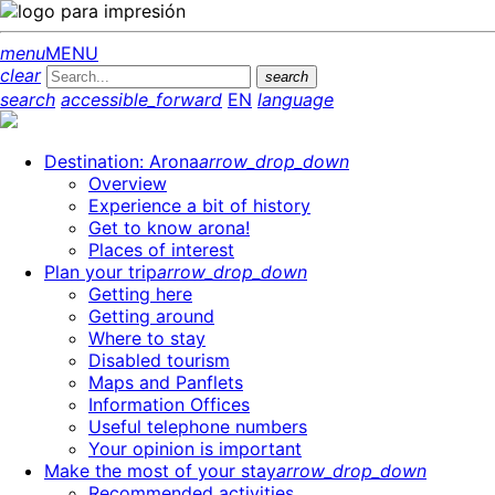
menu
MENU
clear
search
search
accessible_forward
EN
language
Destination: Arona
arrow_drop_down
Overview
Experience a bit of history
Get to know arona!
Places of interest
Plan your trip
arrow_drop_down
Getting here
Getting around
Where to stay
Disabled tourism
Maps and Panflets
Information Offices
Useful telephone numbers
Your opinion is important
Make the most of your stay
arrow_drop_down
Recommended activities