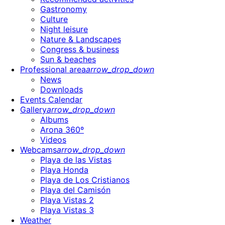
Gastronomy
Culture
Night leisure
Nature & Landscapes
Congress & business
Sun & beaches
Professional area
arrow_drop_down
News
Downloads
Events Calendar
Gallery
arrow_drop_down
Albums
Arona 360º
Videos
Webcams
arrow_drop_down
Playa de las Vistas
Playa Honda
Playa de Los Cristianos
Playa del Camisón
Playa Vistas 2
Playa Vistas 3
Weather