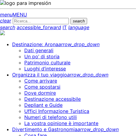
menu
MENU
clear
search
search
accessible_forward
IT
language
Destinazione: Arona
arrow_drop_down
Dati generali
Un po’ di storia
Patrimonio culturale
Luoghi d’interesse
Organizza il tuo viaggio
arrow_drop_down
Come arrivare
Come spostarsi
Dove dormire
Destinazione accessibile
Depliant e Guide
Uffici Informazione Turistica
Numeri di telefono utili
La vostra opinione è importante
Divertimento e Gastronomia
arrow_drop_down
Cosa fare