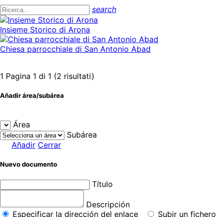
search
Insieme Storico di Arona
Chiesa parrocchiale di San Antonio Abad
1
Pagina 1 di 1 (2 risultati)
Añadir área/subárea
Área
Subárea
Añadir
Cerrar
Nuevo documento
Título
Descripción
Especificar la dirección del enlace
Subir un fichero