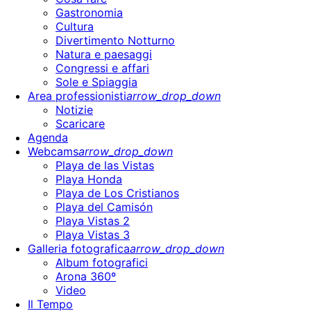
Gastronomia
Cultura
Divertimento Notturno
Natura e paesaggi
Congressi e affari
Sole e Spiaggia
Area professionisti
arrow_drop_down
Notizie
Scaricare
Agenda
Webcams
arrow_drop_down
Playa de las Vistas
Playa Honda
Playa de Los Cristianos
Playa del Camisón
Playa Vistas 2
Playa Vistas 3
Galleria fotografica
arrow_drop_down
Album fotografici
Arona 360º
Video
Il Tempo