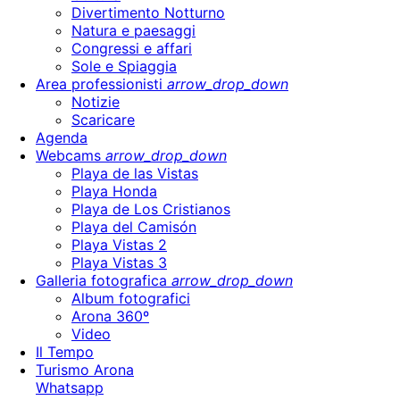
Divertimento Notturno
Natura e paesaggi
Congressi e affari
Sole e Spiaggia
Area professionisti
arrow_drop_down
Notizie
Scaricare
Agenda
Webcams
arrow_drop_down
Playa de las Vistas
Playa Honda
Playa de Los Cristianos
Playa del Camisón
Playa Vistas 2
Playa Vistas 3
Galleria fotografica
arrow_drop_down
Album fotografici
Arona 360º
Video
Il Tempo
Turismo Arona
Whatsapp