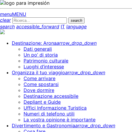
menu
MENU
clear
search
search
accessible_forward
IT
language
Destinazione: Arona
arrow_drop_down
Dati generali
Un po’ di storia
Patrimonio culturale
Luoghi d’interesse
Organizza il tuo viaggio
arrow_drop_down
Come arrivare
Come spostarsi
Dove dormire
Destinazione accessibile
Depliant e Guide
Uffici Informazione Turistica
Numeri di telefono utili
La vostra opinione è importante
Divertimento e Gastronomia
arrow_drop_down
Cosa fare