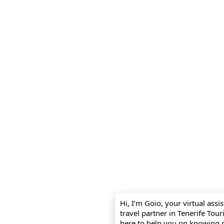
Hi, I’m Goio, your virtual assi
travel partner in Tenerife Tou
here to help you on knowing