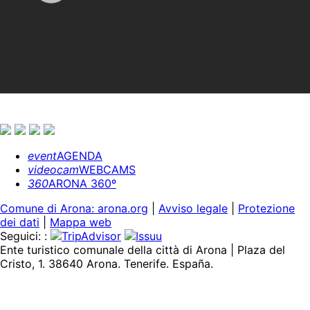
event
AGENDA
videocam
WEBCAMS
360
ARONA 360º
Comune di Arona: arona.org
|
Avviso legale
|
Protezione
dei dati
|
Mappa web
Seguici: :
Ente turistico comunale della città di Arona | Plaza del
Cristo, 1. 38640 Arona. Tenerife. España.