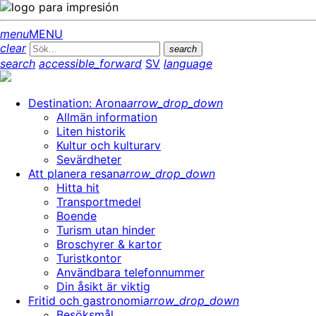
menu
MENU
clear
search
search
accessible_forward
SV
language
Destination: Arona
arrow_drop_down
Allmän information
Liten historik
Kultur och kulturarv
Sevärdheter
Att planera resan
arrow_drop_down
Hitta hit
Transportmedel
Boende
Turism utan hinder
Broschyrer & kartor
Turistkontor
Användbara telefonnummer
Din åsikt är viktig
Fritid och gastronomi
arrow_drop_down
Besöksmål