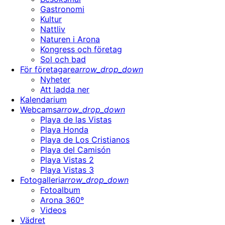
Gastronomi
Kultur
Nattliv
Naturen i Arona
Kongress och företag
Sol och bad
För företagare
arrow_drop_down
Nyheter
Att ladda ner
Kalendarium
Webcams
arrow_drop_down
Playa de las Vistas
Playa Honda
Playa de Los Cristianos
Playa del Camisón
Playa Vistas 2
Playa Vistas 3
Fotogalleri
arrow_drop_down
Fotoalbum
Arona 360º
Videos
Vädret