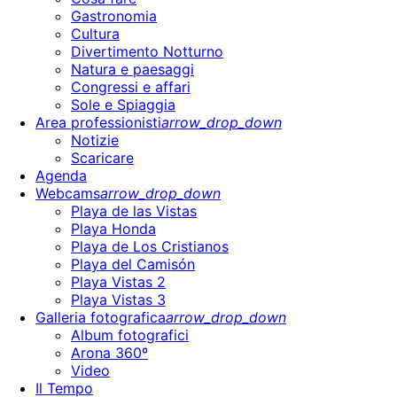
Gastronomia
Cultura
Divertimento Notturno
Natura e paesaggi
Congressi e affari
Sole e Spiaggia
Area professionisti
arrow_drop_down
Notizie
Scaricare
Agenda
Webcams
arrow_drop_down
Playa de las Vistas
Playa Honda
Playa de Los Cristianos
Playa del Camisón
Playa Vistas 2
Playa Vistas 3
Galleria fotografica
arrow_drop_down
Album fotografici
Arona 360º
Video
Il Tempo