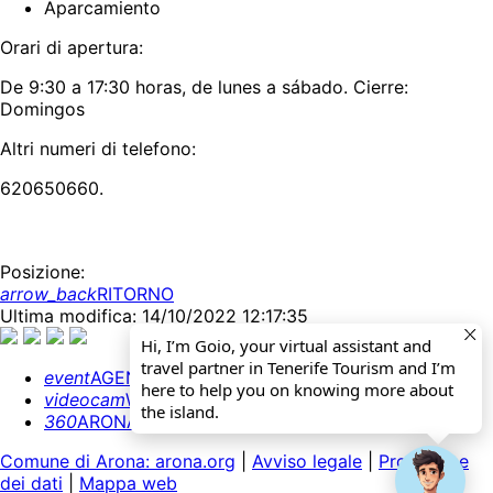
Aparcamiento
Orari di apertura:
De 9:30 a 17:30 horas, de lunes a sábado. Cierre:
Domingos
Altri numeri di telefono:
620650660.
Posizione:
arrow_back
RITORNO
Ultima modifica: 14/10/2022 12:17:35
Hi, I’m Goio, your virtual assistant and
travel partner in Tenerife Tourism and I’m
event
AGENDA
here to help you on knowing more about
videocam
WEBCAMS
the island.
360
ARONA 360º
Comune di Arona: arona.org
|
Avviso legale
|
Protezione
dei dati
|
Mappa web