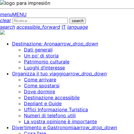
menu
MENU
clear
search
search
accessible_forward
IT
language
Destinazione: Arona
arrow_drop_down
Dati generali
Un po’ di storia
Patrimonio culturale
Luoghi d’interesse
Organizza il tuo viaggio
arrow_drop_down
Come arrivare
Come spostarsi
Dove dormire
Destinazione accessibile
Depliant e Guide
Uffici Informazione Turistica
Numeri di telefono utili
La vostra opinione è importante
Divertimento e Gastronomia
arrow_drop_down
Cosa fare