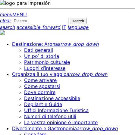
menu
MENU
clear
search
search
accessible_forward
IT
language
Destinazione: Arona
arrow_drop_down
Dati generali
Un po’ di storia
Patrimonio culturale
Luoghi d’interesse
Organizza il tuo viaggio
arrow_drop_down
Come arrivare
Come spostarsi
Dove dormire
Destinazione accessibile
Depliant e Guide
Uffici Informazione Turistica
Numeri di telefono utili
La vostra opinione è importante
Divertimento e Gastronomia
arrow_drop_down
Cosa fare