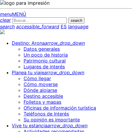
menu
MENÚ
clear
search
search
accessible_forward
ES
language
Destino: Arona
arrow_drop_down
Datos generales
Un poco de historia
Patrimonio cultural
Lugares de interés
Planea tu viaje
arrow_drop_down
Cómo llegar
Cómo moverse
Dónde alojarse
Destino accesible
Folletos y mapas
Oficinas de información turística
Teléfonos de Interés
Su opinión es importante
Vive tu estancia
arrow_drop_down
Actividades recomendadas