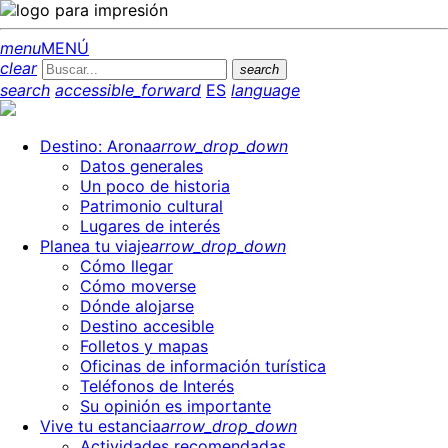
menu
MENÚ
clear
search
search
accessible_forward
ES
language
Destino: Arona
arrow_drop_down
Datos generales
Un poco de historia
Patrimonio cultural
Lugares de interés
Planea tu viaje
arrow_drop_down
Cómo llegar
Cómo moverse
Dónde alojarse
Destino accesible
Folletos y mapas
Oficinas de información turística
Teléfonos de Interés
Su opinión es importante
Vive tu estancia
arrow_drop_down
Actividades recomendadas