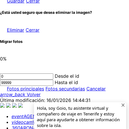
Guardar
Cerrar
¿Está usted seguro que desea eliminar la imagen?
Eliminar
Cerrar
Migrar fotos
0%
Desde el id
Hasta el id
Fotos principales
Fotos secundarias
Cancelar
arrow_back
Volver
Última modificación: 16/01/2026 14:44:31
Hola, soy Goio, tu asistente virtual y
compañero de viaje en Tenerife y estoy
event
AGENDA
aquí para ayudarte a obtener información
videocam
WEBCAMS
sobre la isla.
360
ARONA 360º