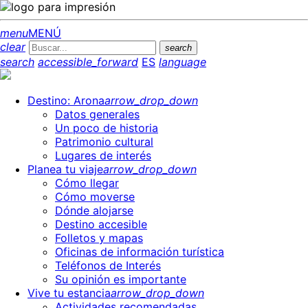
menu
MENÚ
clear
search
search
accessible_forward
ES
language
Destino: Arona
arrow_drop_down
Datos generales
Un poco de historia
Patrimonio cultural
Lugares de interés
Planea tu viaje
arrow_drop_down
Cómo llegar
Cómo moverse
Dónde alojarse
Destino accesible
Folletos y mapas
Oficinas de información turística
Teléfonos de Interés
Su opinión es importante
Vive tu estancia
arrow_drop_down
Actividades recomendadas