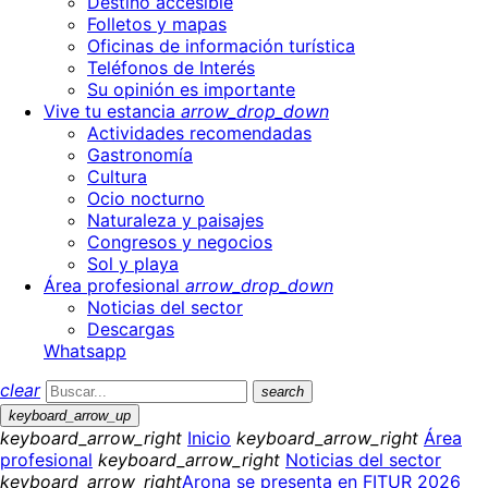
Destino accesible
Folletos y mapas
Oficinas de información turística
Teléfonos de Interés
Su opinión es importante
Vive tu estancia
arrow_drop_down
Actividades recomendadas
Gastronomía
Cultura
Ocio nocturno
Naturaleza y paisajes
Congresos y negocios
Sol y playa
Área profesional
arrow_drop_down
Noticias del sector
Descargas
Whatsapp
clear
search
keyboard_arrow_up
keyboard_arrow_right
Inicio
keyboard_arrow_right
Área
profesional
keyboard_arrow_right
Noticias del sector
keyboard_arrow_right
Arona se presenta en FITUR 2026