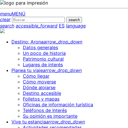
menu
MENÚ
clear
search
search
accessible_forward
ES
language
Destino: Arona
arrow_drop_down
Datos generales
Un poco de historia
Patrimonio cultural
Lugares de interés
Planea tu viaje
arrow_drop_down
Cómo llegar
Cómo moverse
Dónde alojarse
Destino accesible
Folletos y mapas
Oficinas de información turística
Teléfonos de Interés
Su opinión es importante
Vive tu estancia
arrow_drop_down
Actividades recomendadas