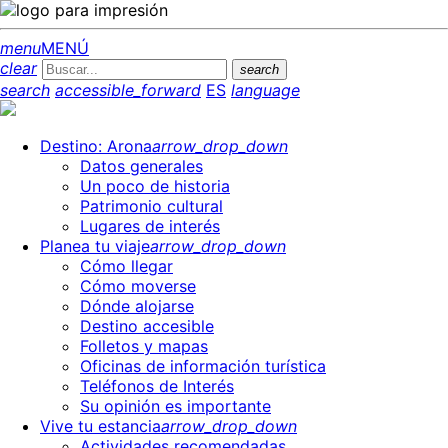
menu
MENÚ
clear
search
search
accessible_forward
ES
language
Destino: Arona
arrow_drop_down
Datos generales
Un poco de historia
Patrimonio cultural
Lugares de interés
Planea tu viaje
arrow_drop_down
Cómo llegar
Cómo moverse
Dónde alojarse
Destino accesible
Folletos y mapas
Oficinas de información turística
Teléfonos de Interés
Su opinión es importante
Vive tu estancia
arrow_drop_down
Actividades recomendadas