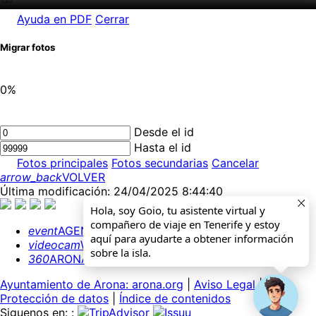
Ayuda en PDF
Cerrar
Migrar fotos
0%
Desde el id
Hasta el id
Fotos principales
Fotos secundarias
Cancelar
arrow_back
VOLVER
Última modificación: 24/04/2025 8:44:40
Hola, soy Goio, tu asistente virtual y
compañero de viaje en Tenerife y estoy
event
AGENDA
aquí para ayudarte a obtener información
videocam
WEBCAMS
sobre la isla.
360
ARONA 360º
Ayuntamiento de Arona: arona.org
|
Aviso Legal
|
Protección de datos
|
Índice de contenidos
Siguenos en: :