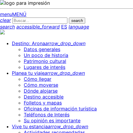
menu
MENÚ
clear
search
search
accessible_forward
ES
language
Destino: Arona
arrow_drop_down
Datos generales
Un poco de historia
Patrimonio cultural
Lugares de interés
Planea tu viaje
arrow_drop_down
Cómo llegar
Cómo moverse
Dónde alojarse
Destino accesible
Folletos y mapas
Oficinas de información turística
Teléfonos de Interés
Su opinión es importante
Vive tu estancia
arrow_drop_down
Actividades recomendadas