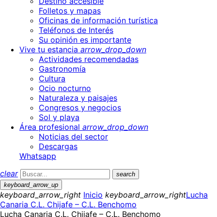
Destino accesible
Folletos y mapas
Oficinas de información turística
Teléfonos de Interés
Su opinión es importante
Vive tu estancia
arrow_drop_down
Actividades recomendadas
Gastronomía
Cultura
Ocio nocturno
Naturaleza y paisajes
Congresos y negocios
Sol y playa
Área profesional
arrow_drop_down
Noticias del sector
Descargas
Whatsapp
clear
search
keyboard_arrow_up
keyboard_arrow_right
Inicio
keyboard_arrow_right
Lucha
Canaria C.L. Chijafe – C.L. Benchomo
Lucha Canaria C.L. Chijafe – C.L. Benchomo