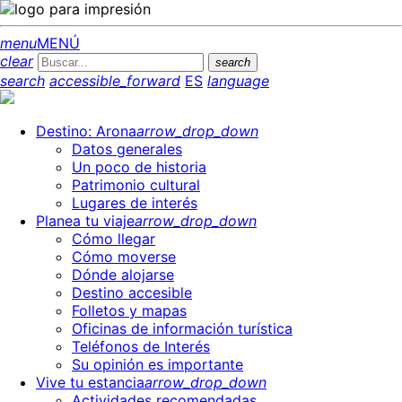
menu
MENÚ
clear
search
search
accessible_forward
ES
language
Destino: Arona
arrow_drop_down
Datos generales
Un poco de historia
Patrimonio cultural
Lugares de interés
Planea tu viaje
arrow_drop_down
Cómo llegar
Cómo moverse
Dónde alojarse
Destino accesible
Folletos y mapas
Oficinas de información turística
Teléfonos de Interés
Su opinión es importante
Vive tu estancia
arrow_drop_down
Actividades recomendadas