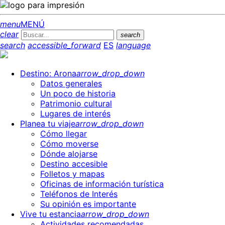
menu
MENÚ
clear
search
search
accessible_forward
ES
language
Destino: Arona
arrow_drop_down
Datos generales
Un poco de historia
Patrimonio cultural
Lugares de interés
Planea tu viaje
arrow_drop_down
Cómo llegar
Cómo moverse
Dónde alojarse
Destino accesible
Folletos y mapas
Oficinas de información turística
Teléfonos de Interés
Su opinión es importante
Vive tu estancia
arrow_drop_down
Actividades recomendadas