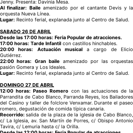
Jenny. Presenta: Davinia Mesa.
Al finalizar:
Baile
amenizado por el cantante Devis y l
orquesta Nueva Línea.
Lugar:
Recinto ferial, explanada junto al Centro de Salud.
SABADO 26 DE ABRIL
Desde las 17:00 horas:
Feria Popular de atracciones.
17:00 horas:
Tarde Infantil
con castillos hinchables.
20:00 horas:
Actuación musical
a cargo de Elici
Gutiérrez.
22:00 horas:
Gran baile
amenizado por las orquesta
pasión Gomera y Los Ideales.
Lugar:
Recinto ferial, explanada junto al Centro de Salud.
DOMINGO 27 DE ABRIL
12:00 horas:
Paseo Romero
con las actuaciones de la
Parrandita de Cabo Blanco, Parranda Reyes, los Bailadores
del Casino y taller de folclore Venxamar. Durante el paseo
romero, degustación de comida típica canaria.
Recorrido:
salida de la plaza de la iglesia de Cabo Blanco
c/ La Iglesia, av. San Martín de Porres, c/ Obispo Antonio
Tavira, c/ Lemuria hasta c/ la Orilla.
Desde las 12:00 horas:
Feria Popular de atracciones.