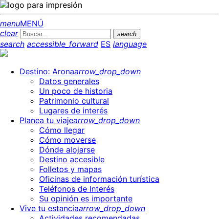
menu
MENÚ
clear
search
search
accessible_forward
ES
language
Destino: Arona
arrow_drop_down
Datos generales
Un poco de historia
Patrimonio cultural
Lugares de interés
Planea tu viaje
arrow_drop_down
Cómo llegar
Cómo moverse
Dónde alojarse
Destino accesible
Folletos y mapas
Oficinas de información turística
Teléfonos de Interés
Su opinión es importante
Vive tu estancia
arrow_drop_down
Actividades recomendadas