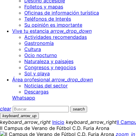
Destino accesible
Folletos y mapas
Oficinas de información turística
Teléfonos de Interés
Su opinión es importante
Vive tu estancia
arrow_drop_down
Actividades recomendadas
Gastronomía
Cultura
Ocio nocturno
Naturaleza y paisajes
Congresos y negocios
Sol y playa
Área profesional
arrow_drop_down
Noticias del sector
Descargas
Whatsapp
clear
search
keyboard_arrow_up
keyboard_arrow_right
Inicio
keyboard_arrow_right
II Campu
II Campus de Verano de Fútbol C.D. Furia Arona
zoom_in