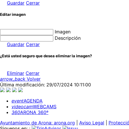
Guardar
Cerrar
Editar imagen
Imagen
Descripción
Guardar
Cerrar
¿Está usted seguro que desea eliminar la imagen?
Eliminar
Cerrar
arrow_back
Volver
Última modificación: 29/07/2024 10:11:00
event
AGENDA
videocam
WEBCAMS
360
ARONA 360º
Ayuntamiento de Arona: arona.org
|
Aviso Legal
|
Protecci
Siguenos en: :