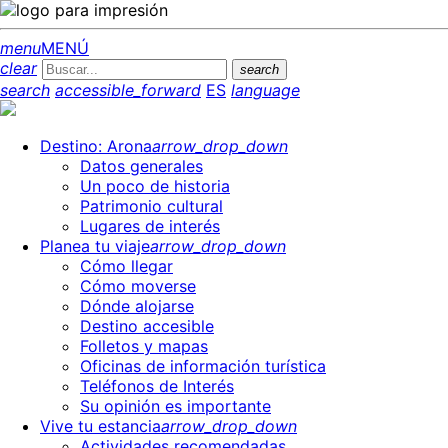
menu
MENÚ
clear
search
search
accessible_forward
ES
language
Destino: Arona
arrow_drop_down
Datos generales
Un poco de historia
Patrimonio cultural
Lugares de interés
Planea tu viaje
arrow_drop_down
Cómo llegar
Cómo moverse
Dónde alojarse
Destino accesible
Folletos y mapas
Oficinas de información turística
Teléfonos de Interés
Su opinión es importante
Vive tu estancia
arrow_drop_down
Actividades recomendadas