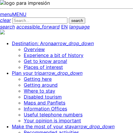
menu
MENU
clear
search
search
accessible_forward
EN
language
Destination: Arona
arrow_drop_down
Overview
Experience a bit of history
Get to know arona!
Places of interest
Plan your trip
arrow_drop_down
Getting here
Getting around
Where to stay
Disabled tourism
Maps and Panflets
Information Offices
Useful telephone numbers
Your opinion is important
Make the most of your stay
arrow_drop_down
Recommended activities