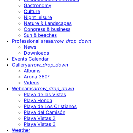
Gastronomy
Culture
Night leisure
Nature & Landscapes
Congress & business
Sun & beaches
Professional area
arrow_drop_down
News
Downloads
Events Calendar
Gallery
arrow_drop_down
Albums
Arona 360º
Videos
Webcams
arrow_drop_down
Playa de las Vistas
Playa Honda
Playa de Los Cristianos
Playa del Camisón
Playa Vistas 2
Playa Vistas 3
Weather