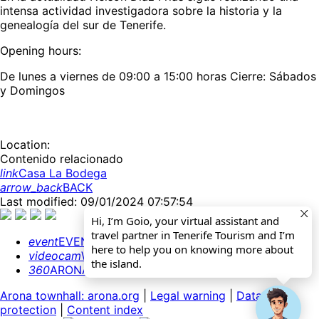
intensa actividad investigadora sobre la historia y la
genealogía del sur de Tenerife.
Opening hours:
De lunes a viernes de 09:00 a 15:00 horas Cierre: Sábados
y Domingos
Location:
Contenido relacionado
link
Casa La Bodega
arrow_back
BACK
Last modified: 09/01/2024 07:57:54
Hi, I’m Goio, your virtual assistant and
travel partner in Tenerife Tourism and I’m
event
EVENTS CALENDAR
here to help you on knowing more about
videocam
WEBCAMS
the island.
360
ARONA 360º
Arona townhall: arona.org
|
Legal warning
|
Data
protection
|
Content index