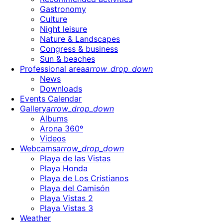
Gastronomy
Culture
Night leisure
Nature & Landscapes
Congress & business
Sun & beaches
Professional area
arrow_drop_down
News
Downloads
Events Calendar
Gallery
arrow_drop_down
Albums
Arona 360º
Videos
Webcams
arrow_drop_down
Playa de las Vistas
Playa Honda
Playa de Los Cristianos
Playa del Camisón
Playa Vistas 2
Playa Vistas 3
Weather