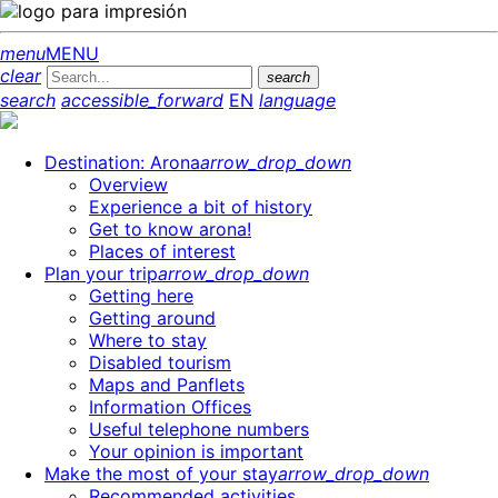
menu
MENU
clear
search
search
accessible_forward
EN
language
Destination: Arona
arrow_drop_down
Overview
Experience a bit of history
Get to know arona!
Places of interest
Plan your trip
arrow_drop_down
Getting here
Getting around
Where to stay
Disabled tourism
Maps and Panflets
Information Offices
Useful telephone numbers
Your opinion is important
Make the most of your stay
arrow_drop_down
Recommended activities