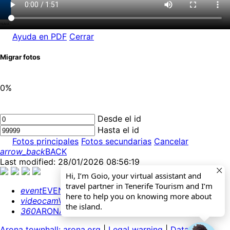
Ayuda en PDF
Cerrar
Migrar fotos
0%
Desde el id
Hasta el id
Fotos principales
Fotos secundarias
Cancelar
arrow_back
BACK
Last modified: 28/01/2026 08:56:19
Hi, I’m Goio, your virtual assistant and
travel partner in Tenerife Tourism and I’m
event
EVENTS CALENDAR
here to help you on knowing more about
videocam
WEBCAMS
the island.
360
ARONA 360º
Arona townhall: arona.org
|
Legal warning
|
Data