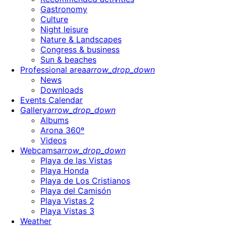
Gastronomy
Culture
Night leisure
Nature & Landscapes
Congress & business
Sun & beaches
Professional area
arrow_drop_down
News
Downloads
Events Calendar
Gallery
arrow_drop_down
Albums
Arona 360º
Videos
Webcams
arrow_drop_down
Playa de las Vistas
Playa Honda
Playa de Los Cristianos
Playa del Camisón
Playa Vistas 2
Playa Vistas 3
Weather