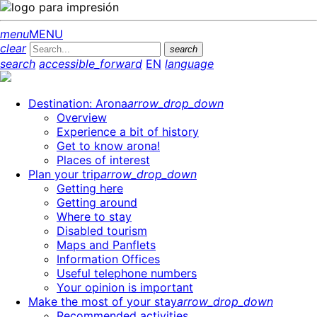
menu
MENU
clear
search
search
accessible_forward
EN
language
Destination: Arona
arrow_drop_down
Overview
Experience a bit of history
Get to know arona!
Places of interest
Plan your trip
arrow_drop_down
Getting here
Getting around
Where to stay
Disabled tourism
Maps and Panflets
Information Offices
Useful telephone numbers
Your opinion is important
Make the most of your stay
arrow_drop_down
Recommended activities