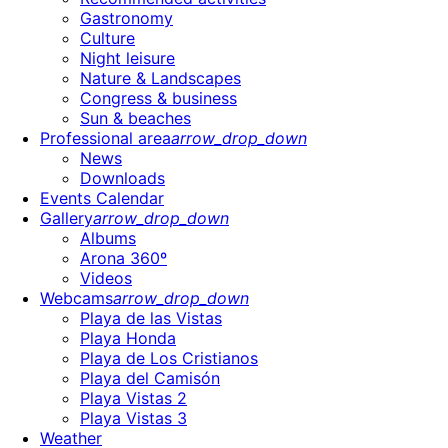
Gastronomy
Culture
Night leisure
Nature & Landscapes
Congress & business
Sun & beaches
Professional area
arrow_drop_down
News
Downloads
Events Calendar
Gallery
arrow_drop_down
Albums
Arona 360º
Videos
Webcams
arrow_drop_down
Playa de las Vistas
Playa Honda
Playa de Los Cristianos
Playa del Camisón
Playa Vistas 2
Playa Vistas 3
Weather