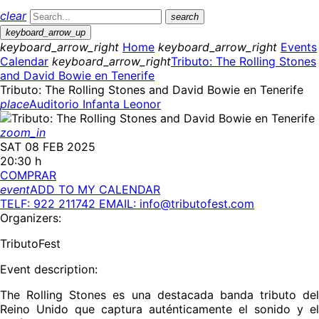
clear
search
keyboard_arrow_up
keyboard_arrow_right
Home
keyboard_arrow_right
Events
Calendar
keyboard_arrow_right
Tributo: The Rolling Stones
and David Bowie en Tenerife
Tributo: The Rolling Stones and David Bowie en Tenerife
place
Auditorio Infanta Leonor
zoom_in
SAT 08 FEB 2025
20:30 h
COMPRAR
event
ADD TO MY CALENDAR
TELF: 922 211742
EMAIL: info@tributofest.com
Organizers:
TributoFest
Event description:
The Rolling Stones es una destacada banda tributo del
Reino Unido que captura auténticamente el sonido y el