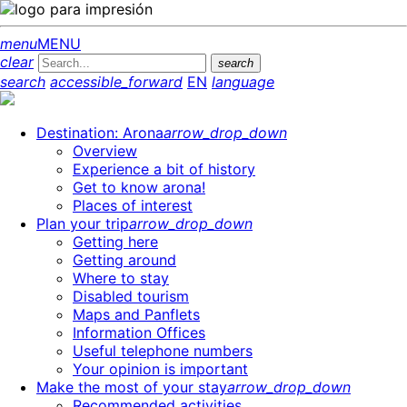
menu
MENU
clear
search
search
accessible_forward
EN
language
Destination: Arona
arrow_drop_down
Overview
Experience a bit of history
Get to know arona!
Places of interest
Plan your trip
arrow_drop_down
Getting here
Getting around
Where to stay
Disabled tourism
Maps and Panflets
Information Offices
Useful telephone numbers
Your opinion is important
Make the most of your stay
arrow_drop_down
Recommended activities