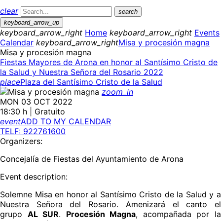
clear
search
keyboard_arrow_up
keyboard_arrow_right
Home
keyboard_arrow_right
Events
Calendar
keyboard_arrow_right
Misa y procesión magna
Misa y procesión magna
Fiestas Mayores de Arona en honor al Santísimo Cristo de
la Salud y Nuestra Señora del Rosario 2022
place
Plaza del Santísimo Cristo de la Salud
zoom_in
MON 03 OCT 2022
18:30 h | Gratuito
event
ADD TO MY CALENDAR
TELF: 922761600
Organizers:
Concejalía de Fiestas del Ayuntamiento de Arona
Event description:
Solemne Misa en honor al Santísimo Cristo de la Salud y a
Nuestra Señora del Rosario. Amenizará el canto el
grupo
AL SUR
.
Procesión Magna
, acompañada por l