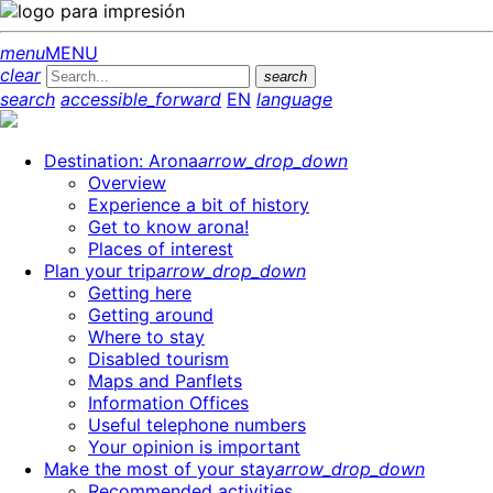
menu
MENU
clear
search
search
accessible_forward
EN
language
Destination: Arona
arrow_drop_down
Overview
Experience a bit of history
Get to know arona!
Places of interest
Plan your trip
arrow_drop_down
Getting here
Getting around
Where to stay
Disabled tourism
Maps and Panflets
Information Offices
Useful telephone numbers
Your opinion is important
Make the most of your stay
arrow_drop_down
Recommended activities