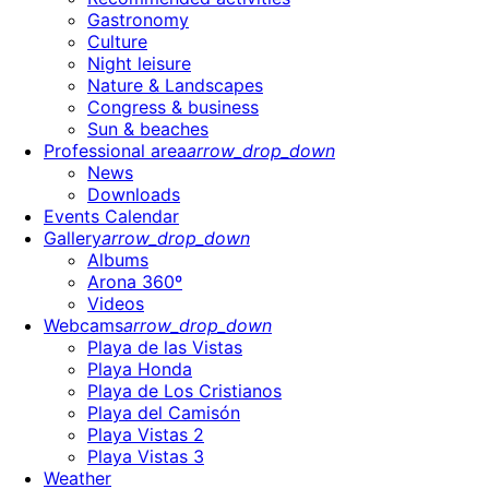
Gastronomy
Culture
Night leisure
Nature & Landscapes
Congress & business
Sun & beaches
Professional area
arrow_drop_down
News
Downloads
Events Calendar
Gallery
arrow_drop_down
Albums
Arona 360º
Videos
Webcams
arrow_drop_down
Playa de las Vistas
Playa Honda
Playa de Los Cristianos
Playa del Camisón
Playa Vistas 2
Playa Vistas 3
Weather