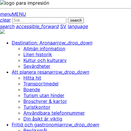
menu
MENU
clear
search
search
accessible_forward
SV
language
Destination: Arona
arrow_drop_down
Allmän information
Liten historik
Kultur och kulturarv
Sevärdheter
Att planera resan
arrow_drop_down
Hitta hit
Transportmedel
Boende
Turism utan hinder
Broschyrer & kartor
Turistkontor
Användbara telefonnummer
Din åsikt är viktig
Fritid och gastronomi
arrow_drop_down
Besöksmål