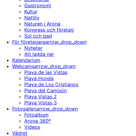
Gastronomi
Kultur
Nattliv
Naturen i Arona
Kongress och företag
Sol och bad
För företagare
arrow_drop_down
Nyheter
Att ladda ner
Kalendarium
Webcams
arrow_drop_down
Playa de las Vistas
Playa Honda
Playa de Los Cristianos
Playa del Camisón
Playa Vistas 2
Playa Vistas 3
Fotogalleri
arrow_drop_down
Fotoalbum
Arona 360º
Videos
Vädret