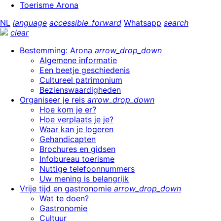
Toerisme Arona
NL
language
accessible_forward
Whatsapp
search
clear
Bestemming: Arona
arrow_drop_down
Algemene informatie
Een beetje geschiedenis
Cultureel patrimonium
Bezienswaardigheden
Organiseer je reis
arrow_drop_down
Hoe kom je er?
Hoe verplaats je je?
Waar kan je logeren
Gehandicapten
Brochures en gidsen
Infobureau toerisme
Nuttige telefoonnummers
Uw mening is belangrijk
Vrije tijd en gastronomie
arrow_drop_down
Wat te doen?
Gastronomie
Cultuur