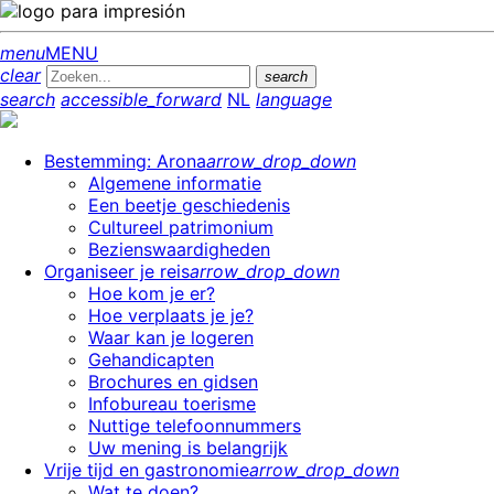
menu
MENU
clear
search
search
accessible_forward
NL
language
Bestemming: Arona
arrow_drop_down
Algemene informatie
Een beetje geschiedenis
Cultureel patrimonium
Bezienswaardigheden
Organiseer je reis
arrow_drop_down
Hoe kom je er?
Hoe verplaats je je?
Waar kan je logeren
Gehandicapten
Brochures en gidsen
Infobureau toerisme
Nuttige telefoonnummers
Uw mening is belangrijk
Vrije tijd en gastronomie
arrow_drop_down
Wat te doen?