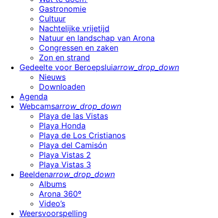
Gastronomie
Cultuur
Nachtelijke vrijetijd
Natuur en landschap van Arona
Congressen en zaken
Zon en strand
Gedeelte voor Beroepslui
arrow_drop_down
Nieuws
Downloaden
Agenda
Webcams
arrow_drop_down
Playa de las Vistas
Playa Honda
Playa de Los Cristianos
Playa del Camisón
Playa Vistas 2
Playa Vistas 3
Beelden
arrow_drop_down
Albums
Arona 360º
Video’s
Weersvoorspelling