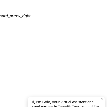
oard_arrow_right
Hi, I’m Goio, your virtual assistant and
travel partner in Tenerife Tourism and I’m