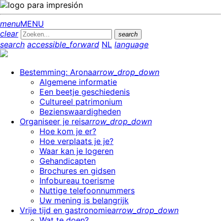
menu
MENU
clear
search
search
accessible_forward
NL
language
Bestemming: Arona
arrow_drop_down
Algemene informatie
Een beetje geschiedenis
Cultureel patrimonium
Bezienswaardigheden
Organiseer je reis
arrow_drop_down
Hoe kom je er?
Hoe verplaats je je?
Waar kan je logeren
Gehandicapten
Brochures en gidsen
Infobureau toerisme
Nuttige telefoonnummers
Uw mening is belangrijk
Vrije tijd en gastronomie
arrow_drop_down
Wat te doen?