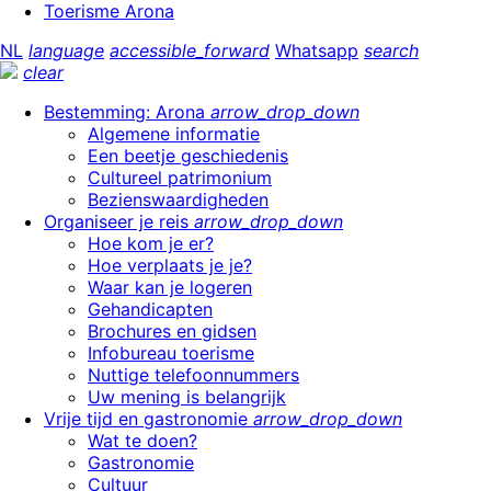
Toerisme Arona
NL
language
accessible_forward
Whatsapp
search
clear
Bestemming: Arona
arrow_drop_down
Algemene informatie
Een beetje geschiedenis
Cultureel patrimonium
Bezienswaardigheden
Organiseer je reis
arrow_drop_down
Hoe kom je er?
Hoe verplaats je je?
Waar kan je logeren
Gehandicapten
Brochures en gidsen
Infobureau toerisme
Nuttige telefoonnummers
Uw mening is belangrijk
Vrije tijd en gastronomie
arrow_drop_down
Wat te doen?
Gastronomie
Cultuur