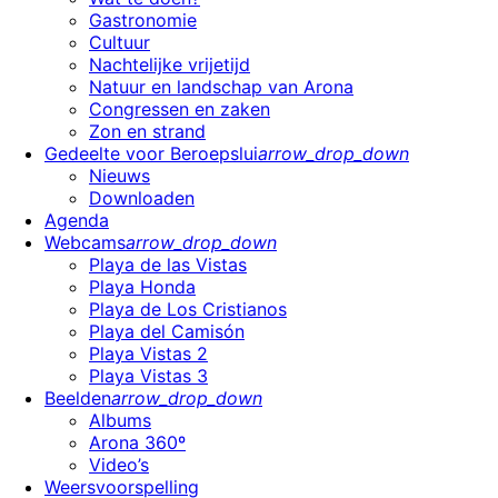
Gastronomie
Cultuur
Nachtelijke vrijetijd
Natuur en landschap van Arona
Congressen en zaken
Zon en strand
Gedeelte voor Beroepslui
arrow_drop_down
Nieuws
Downloaden
Agenda
Webcams
arrow_drop_down
Playa de las Vistas
Playa Honda
Playa de Los Cristianos
Playa del Camisón
Playa Vistas 2
Playa Vistas 3
Beelden
arrow_drop_down
Albums
Arona 360º
Video’s
Weersvoorspelling