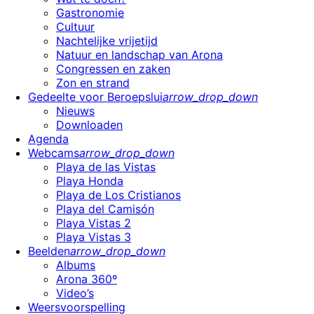
Gastronomie
Cultuur
Nachtelijke vrijetijd
Natuur en landschap van Arona
Congressen en zaken
Zon en strand
Gedeelte voor Beroepslui
arrow_drop_down
Nieuws
Downloaden
Agenda
Webcams
arrow_drop_down
Playa de las Vistas
Playa Honda
Playa de Los Cristianos
Playa del Camisón
Playa Vistas 2
Playa Vistas 3
Beelden
arrow_drop_down
Albums
Arona 360º
Video’s
Weersvoorspelling