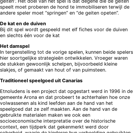
geiten”. Het doel van het spel is dat degene die de geiten
speelt moet proberen de hond te immobiliseren terwijl de
andere speler moet “springen” en “de geiten opeten”.
De kat en de duiven
Bij dit spel wordt gespeeld met elf fiches voor de duiven
en slechts één voor de kat
Het damspel
In tergenstelling tot de vorige spelen, kunnen beide spelers
hier soortgelijke strategieën ontwikkelen. Vroeger waren
de stukken gewoonlijk schelpen, bijvoorbeeld kleine
slakjes, of gemaakt van hout of van puimsteen.
Traditioneel speelgoed uit Canarias
Etnoludens is een project dat opgestart werd in 1996 in de
gemeente Arona en dat probeert te achterhalen hoe onze
volwassenen als kind leefden aan de hand van het
speelgoed dat ze zelf maakten. Aan de hand van de
gebruikte materialen maken we ook een
socioeconomische interpretatie over de historische
context, een tijdperk dat gekenmerkt werd door
soberheid, waarin de kinderen hun verbeelding gebruikten