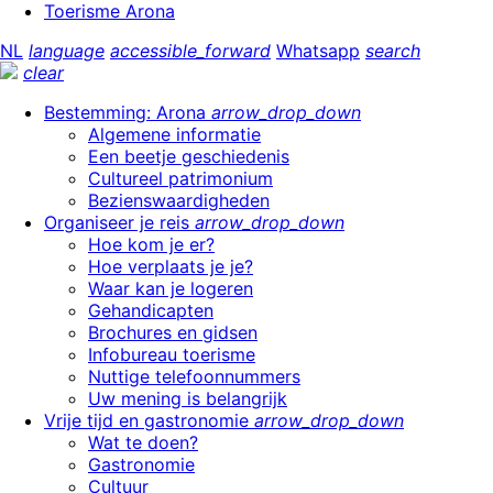
Toerisme Arona
NL
language
accessible_forward
Whatsapp
search
clear
Bestemming: Arona
arrow_drop_down
Algemene informatie
Een beetje geschiedenis
Cultureel patrimonium
Bezienswaardigheden
Organiseer je reis
arrow_drop_down
Hoe kom je er?
Hoe verplaats je je?
Waar kan je logeren
Gehandicapten
Brochures en gidsen
Infobureau toerisme
Nuttige telefoonnummers
Uw mening is belangrijk
Vrije tijd en gastronomie
arrow_drop_down
Wat te doen?
Gastronomie
Cultuur