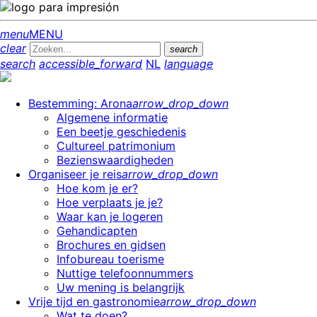
menu
MENU
clear
search
search
accessible_forward
NL
language
Bestemming: Arona
arrow_drop_down
Algemene informatie
Een beetje geschiedenis
Cultureel patrimonium
Bezienswaardigheden
Organiseer je reis
arrow_drop_down
Hoe kom je er?
Hoe verplaats je je?
Waar kan je logeren
Gehandicapten
Brochures en gidsen
Infobureau toerisme
Nuttige telefoonnummers
Uw mening is belangrijk
Vrije tijd en gastronomie
arrow_drop_down
Wat te doen?