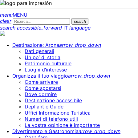
menu
MENU
clear
search
search
accessible_forward
IT
language
Destinazione: Arona
arrow_drop_down
Dati generali
Un po’ di storia
Patrimonio culturale
Luoghi d’interesse
Organizza il tuo viaggio
arrow_drop_down
Come arrivare
Come spostarsi
Dove dormire
Destinazione accessibile
Depliant e Guide
Uffici Informazione Turistica
Numeri di telefono utili
La vostra opinione è importante
Divertimento e Gastronomia
arrow_drop_down
Cosa fare