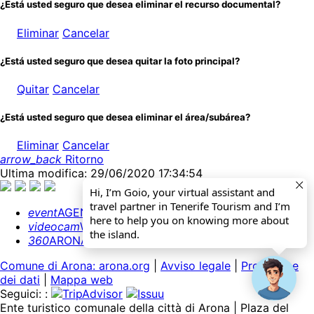
¿Está usted seguro que desea eliminar el recurso documental?
Eliminar
Cancelar
¿Está usted seguro que desea quitar la foto principal?
Quitar
Cancelar
¿Está usted seguro que desea eliminar el área/subárea?
Eliminar
Cancelar
arrow_back
Ritorno
Ultima modifica: 29/06/2020 17:34:54
Hi, I’m Goio, your virtual assistant and
travel partner in Tenerife Tourism and I’m
event
AGENDA
here to help you on knowing more about
videocam
WEBCAMS
the island.
360
ARONA 360º
Comune di Arona: arona.org
|
Avviso legale
|
Protezione
dei dati
|
Mappa web
Seguici: :
Ente turistico comunale della città di Arona | Plaza del