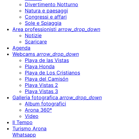
Divertimento Notturno
Natura e paesaggi
Congressi e affari
Sole e Spiaggia
Area professionisti
arrow_drop_down
Notizie
Scaricare
Agenda
Webcams
arrow_drop_down
Playa de las Vistas
Playa Honda
Playa de Los Cristianos
Playa del Camisón
Playa Vistas 2
Playa Vistas 3
Galleria fotografica
arrow_drop_down
Album fotografici
Arona 360º
Video
Il Tempo
Turismo Arona
Whatsapp