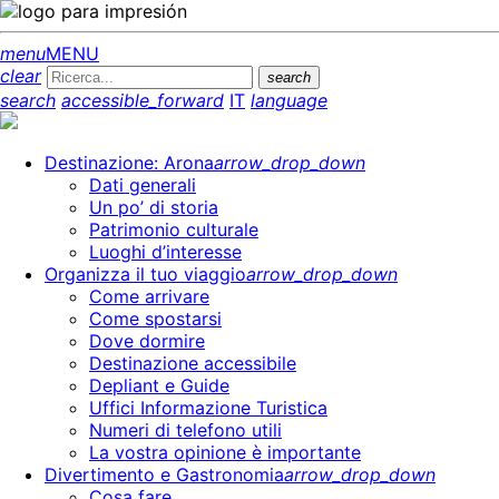
menu
MENU
clear
search
search
accessible_forward
IT
language
Destinazione: Arona
arrow_drop_down
Dati generali
Un po’ di storia
Patrimonio culturale
Luoghi d’interesse
Organizza il tuo viaggio
arrow_drop_down
Come arrivare
Come spostarsi
Dove dormire
Destinazione accessibile
Depliant e Guide
Uffici Informazione Turistica
Numeri di telefono utili
La vostra opinione è importante
Divertimento e Gastronomia
arrow_drop_down
Cosa fare