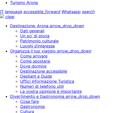
Turismo Arona
IT
language
accessible_forward
Whatsapp
search
clear
Destinazione: Arona
arrow_drop_down
Dati generali
Un po’ di storia
Patrimonio culturale
Luoghi d’interesse
Organizza il tuo viaggio
arrow_drop_down
Come arrivare
Come spostarsi
Dove dormire
Destinazione accessibile
Depliant e Guide
Uffici Informazione Turistica
Numeri di telefono utili
La vostra opinione è importante
Divertimento e Gastronomia
arrow_drop_down
Cosa fare
Gastronomia
Cultura