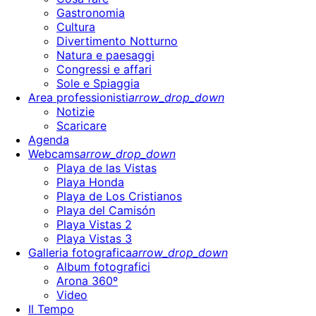
Gastronomia
Cultura
Divertimento Notturno
Natura e paesaggi
Congressi e affari
Sole e Spiaggia
Area professionisti
arrow_drop_down
Notizie
Scaricare
Agenda
Webcams
arrow_drop_down
Playa de las Vistas
Playa Honda
Playa de Los Cristianos
Playa del Camisón
Playa Vistas 2
Playa Vistas 3
Galleria fotografica
arrow_drop_down
Album fotografici
Arona 360º
Video
Il Tempo