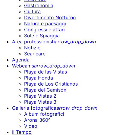
Gastronomia
Cultura
Divertimento Notturno
Natura e paesaggi
Congressi e affari
Sole e Spiaggia
Area professionisti
arrow_drop_down
Notizie
Scaricare
Agenda
Webcams
arrow_drop_down
Playa de las Vistas
Playa Honda
Playa de Los Cristianos
Playa del Camisón
Playa Vistas 2
Playa Vistas 3
Galleria fotografica
arrow_drop_down
Album fotografici
Arona 360º
Video
Il Tempo