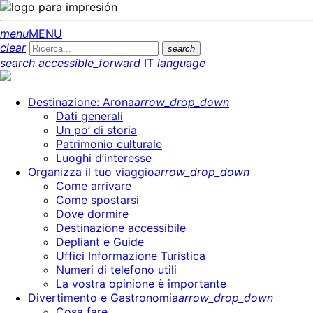
menu
MENU
clear
search
search
accessible_forward
IT
language
Destinazione: Arona
arrow_drop_down
Dati generali
Un po’ di storia
Patrimonio culturale
Luoghi d’interesse
Organizza il tuo viaggio
arrow_drop_down
Come arrivare
Come spostarsi
Dove dormire
Destinazione accessibile
Depliant e Guide
Uffici Informazione Turistica
Numeri di telefono utili
La vostra opinione è importante
Divertimento e Gastronomia
arrow_drop_down
Cosa fare