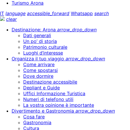
Turismo Arona
IT
language
accessible_forward
Whatsapp
search
clear
Destinazione: Arona
arrow_drop_down
Dati generali
Un po’ di storia
Patrimonio culturale
Luoghi d’interesse
Organizza il tuo viaggio
arrow_drop_down
Come arrivare
Come spostarsi
Dove dormire
Destinazione accessibile
Depliant e Guide
Uffici Informazione Turistica
Numeri di telefono utili
La vostra opinione è importante
Divertimento e Gastronomia
arrow_drop_down
Cosa fare
Gastronomia
Cultura