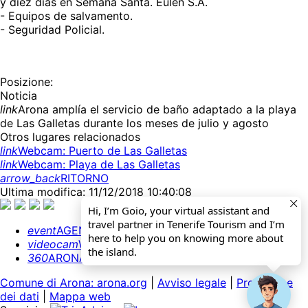
y diez días en Semana Santa. Eulen S.A.
- Equipos de salvamento.
- Seguridad Policial.
Posizione:
Noticia
link
Arona amplía el servicio de baño adaptado a la playa
de Las Galletas durante los meses de julio y agosto
Otros lugares relacionados
link
Webcam: Puerto de Las Galletas
link
Webcam: Playa de Las Galletas
arrow_back
RITORNO
Ultima modifica: 11/12/2018 10:40:08
Hi, I’m Goio, your virtual assistant and
travel partner in Tenerife Tourism and I’m
event
AGENDA
here to help you on knowing more about
videocam
WEBCAMS
the island.
360
ARONA 360º
Comune di Arona: arona.org
|
Avviso legale
|
Protezione
dei dati
|
Mappa web