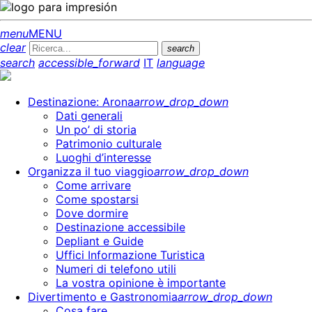
menu
MENU
clear
search
search
accessible_forward
IT
language
Destinazione: Arona
arrow_drop_down
Dati generali
Un po’ di storia
Patrimonio culturale
Luoghi d’interesse
Organizza il tuo viaggio
arrow_drop_down
Come arrivare
Come spostarsi
Dove dormire
Destinazione accessibile
Depliant e Guide
Uffici Informazione Turistica
Numeri di telefono utili
La vostra opinione è importante
Divertimento e Gastronomia
arrow_drop_down
Cosa fare