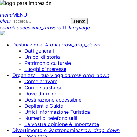
menu
MENU
clear
search
search
accessible_forward
IT
language
Destinazione: Arona
arrow_drop_down
Dati generali
Un po’ di storia
Patrimonio culturale
Luoghi d’interesse
Organizza il tuo viaggio
arrow_drop_down
Come arrivare
Come spostarsi
Dove dormire
Destinazione accessibile
Depliant e Guide
Uffici Informazione Turistica
Numeri di telefono utili
La vostra opinione è importante
Divertimento e Gastronomia
arrow_drop_down
Cosa fare