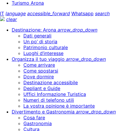
Turismo Arona
IT
language
accessible_forward
Whatsapp
search
clear
Destinazione: Arona
arrow_drop_down
Dati generali
Un po’ di storia
Patrimonio culturale
Luoghi d’interesse
Organizza il tuo viaggio
arrow_drop_down
Come arrivare
Come spostarsi
Dove dormire
Destinazione accessibile
Depliant e Guide
Uffici Informazione Turistica
Numeri di telefono utili
La vostra opinione è importante
Divertimento e Gastronomia
arrow_drop_down
Cosa fare
Gastronomia
Cultura