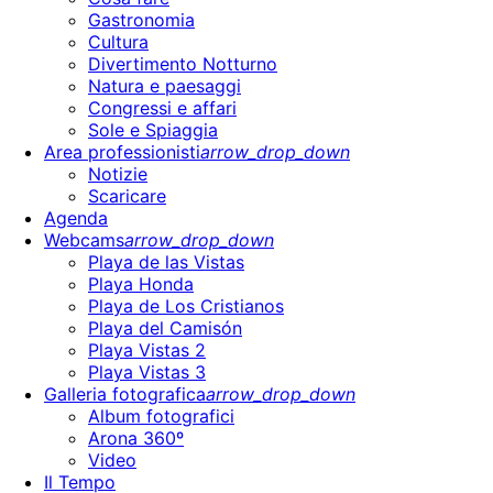
Gastronomia
Cultura
Divertimento Notturno
Natura e paesaggi
Congressi e affari
Sole e Spiaggia
Area professionisti
arrow_drop_down
Notizie
Scaricare
Agenda
Webcams
arrow_drop_down
Playa de las Vistas
Playa Honda
Playa de Los Cristianos
Playa del Camisón
Playa Vistas 2
Playa Vistas 3
Galleria fotografica
arrow_drop_down
Album fotografici
Arona 360º
Video
Il Tempo