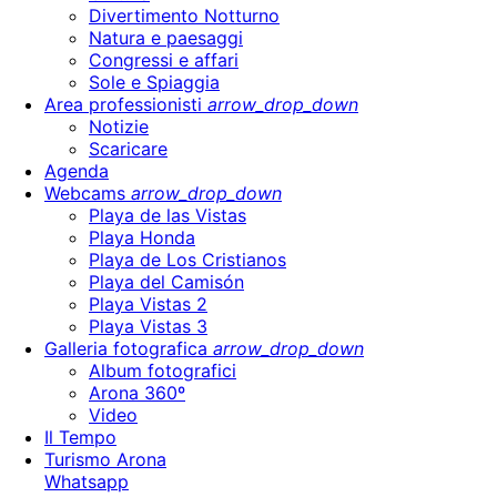
Divertimento Notturno
Natura e paesaggi
Congressi e affari
Sole e Spiaggia
Area professionisti
arrow_drop_down
Notizie
Scaricare
Agenda
Webcams
arrow_drop_down
Playa de las Vistas
Playa Honda
Playa de Los Cristianos
Playa del Camisón
Playa Vistas 2
Playa Vistas 3
Galleria fotografica
arrow_drop_down
Album fotografici
Arona 360º
Video
Il Tempo
Turismo Arona
Whatsapp