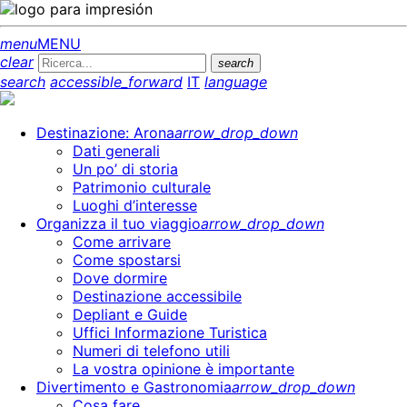
menu
MENU
clear
search
search
accessible_forward
IT
language
Destinazione: Arona
arrow_drop_down
Dati generali
Un po’ di storia
Patrimonio culturale
Luoghi d’interesse
Organizza il tuo viaggio
arrow_drop_down
Come arrivare
Come spostarsi
Dove dormire
Destinazione accessibile
Depliant e Guide
Uffici Informazione Turistica
Numeri di telefono utili
La vostra opinione è importante
Divertimento e Gastronomia
arrow_drop_down
Cosa fare