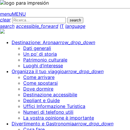
menu
MENU
clear
search
search
accessible_forward
IT
language
Destinazione: Arona
arrow_drop_down
Dati generali
Un po’ di storia
Patrimonio culturale
Luoghi d’interesse
Organizza il tuo viaggio
arrow_drop_down
Come arrivare
Come spostarsi
Dove dormire
Destinazione accessibile
Depliant e Guide
Uffici Informazione Turistica
Numeri di telefono utili
La vostra opinione è importante
Divertimento e Gastronomia
arrow_drop_down
Cosa fare