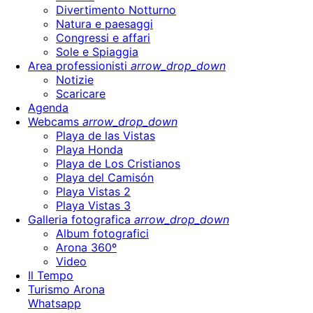
Divertimento Notturno
Natura e paesaggi
Congressi e affari
Sole e Spiaggia
Area professionisti
arrow_drop_down
Notizie
Scaricare
Agenda
Webcams
arrow_drop_down
Playa de las Vistas
Playa Honda
Playa de Los Cristianos
Playa del Camisón
Playa Vistas 2
Playa Vistas 3
Galleria fotografica
arrow_drop_down
Album fotografici
Arona 360º
Video
Il Tempo
Turismo Arona
Whatsapp