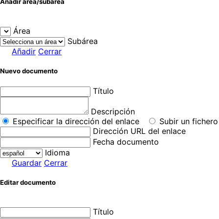
Añadir área/subárea
Área
Subárea
Añadir
Cerrar
Nuevo documento
Título
Descripción
Especificar la dirección del enlace
Subir un fichero
Dirección URL del enlace
Fecha documento
Idioma
Guardar
Cerrar
Editar documento
Título