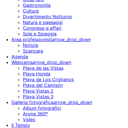
Gastronomia
Cultura
Divertimento Notturno
Natura e paesaggi
Congressi e affari
Sole e Spiaggia
Area professionisti
arrow_drop_down
Notizie
Scaricare
Agenda
Webcams
arrow_drop_down
Playa de las Vistas
Playa Honda
Playa de Los Cristianos
Playa del Camisón
Playa Vistas 2
Playa Vistas 3
Galleria fotografica
arrow_drop_down
Album fotografici
Arona 360º
Video
Il Tempo