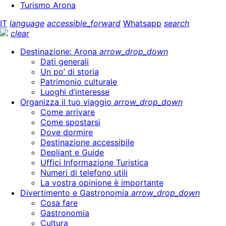
Turismo Arona
IT
language
accessible_forward
Whatsapp
search
clear
Destinazione: Arona
arrow_drop_down
Dati generali
Un po’ di storia
Patrimonio culturale
Luoghi d’interesse
Organizza il tuo viaggio
arrow_drop_down
Come arrivare
Come spostarsi
Dove dormire
Destinazione accessibile
Depliant e Guide
Uffici Informazione Turistica
Numeri di telefono utili
La vostra opinione è importante
Divertimento e Gastronomia
arrow_drop_down
Cosa fare
Gastronomia
Cultura